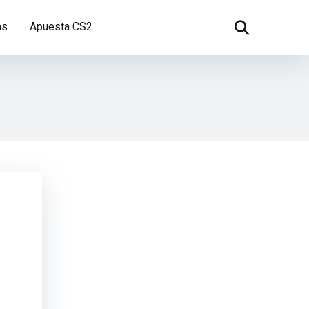
as
Apuesta CS2