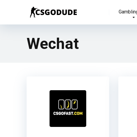
Gamblin
Wechat