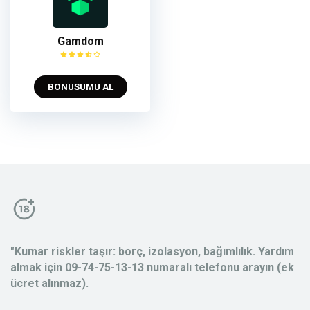
Gamdom
BONUSUMU AL
"Kumar riskler taşır: borç, izolasyon, bağımlılık. Yardım
almak için 09-74-75-13-13 numaralı telefonu arayın (ek
ücret alınmaz).