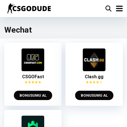
Wechat
CSGOFast
Clash.gg
BONUSUMU AL
BONUSUMU AL