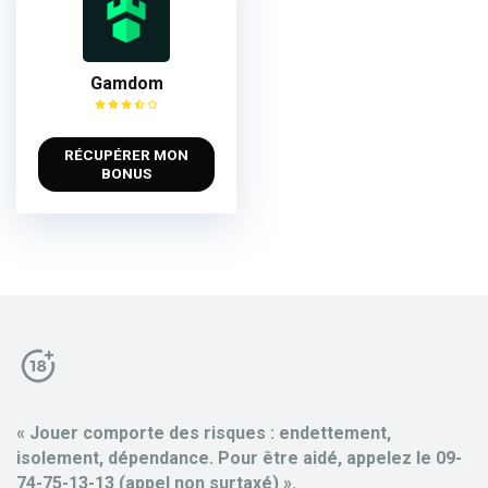
Gamdom
RÉCUPÉRER MON
BONUS
« Jouer comporte des risques : endettement,
isolement, dépendance. Pour être aidé, appelez le 09-
74-75-13-13 (appel non surtaxé) ».