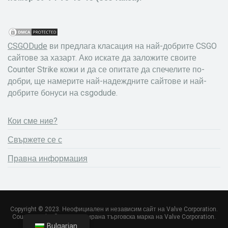
CSGODude
ви предлага класация на най-добрите CSGO
сайтове за хазарт. Ако искате да заложите своите
Counter Strike кожи и да се опитате да спечелите по-
добри, ще намерите най-надеждните сайтове и най-
добрите бонуси на csgodude.
Кои сме ние?
Свържете се с
Правна информация
Copyright © 2023. Неофициален и независим сайт на Valve Corporation.
Counter Strike ® е регистрирана търговска марка на Valve Corporation.
Bulgarian