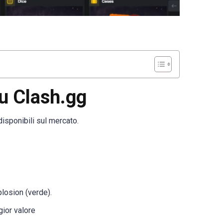
su Clash.gg
isponibili sul mercato.
plosion (verde).
gior valore