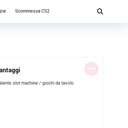
zie
Scommessa CS2
antaggi
Niente slot machine / giochi da tavolo