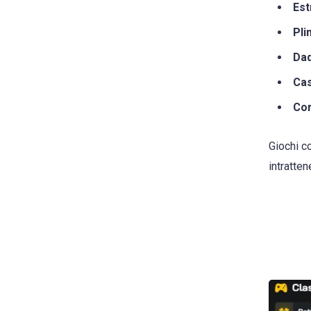
Est
Pli
Dad
Cas
Cor
Giochi c
intratten