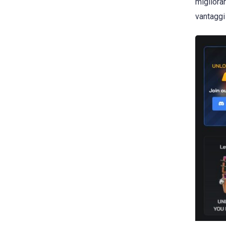
migliorar
vantaggi