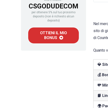
CSGODUDECOM
per ottenere 5% sul tuo prossimo
deposito (non è richiesto alcun
deposito)
Nel merca
sito di 
OTTIENI IL MIO
BONUS
di Counte
Quanto v
💎 Sit
💰 Bo
💸 Mi
📙 Li
🌍 Pa