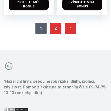
ZÍSKEJTE MŮJ
ZÍSKEJTE MŮJ
BONUS
BONUS
1
2
"
"Hazardní hry s sebou nesou rizika: dluhy, izolaci,
závislost. Pomoc získáte na telefonním čísle 09-74-75-
13-13 (bez příplatku).