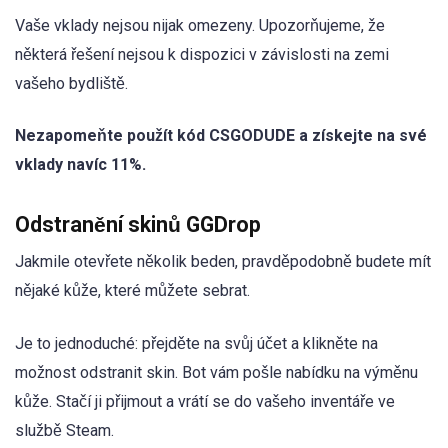
Vaše vklady nejsou nijak omezeny. Upozorňujeme, že
některá řešení nejsou k dispozici v závislosti na zemi
vašeho bydliště.
Nezapomeňte použít kód CSGODUDE a získejte na své
vklady navíc 11%.
Odstranění skinů GGDrop
Jakmile otevřete několik beden, pravděpodobně budete mít
nějaké kůže, které můžete sebrat.
Je to jednoduché: přejděte na svůj účet a klikněte na
možnost odstranit skin. Bot vám pošle nabídku na výměnu
kůže. Stačí ji přijmout a vrátí se do vašeho inventáře ve
službě Steam.