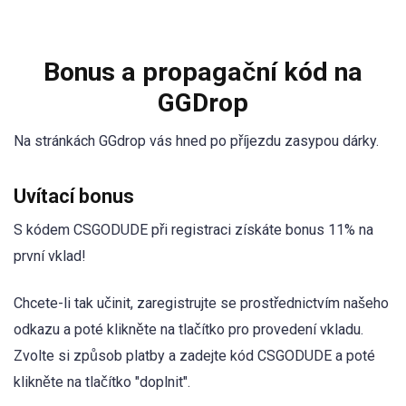
Bonus a propagační kód na
GGDrop
Na stránkách GGdrop vás hned po příjezdu zasypou dárky.
Uvítací bonus
S kódem CSGODUDE při registraci získáte bonus 11% na
první vklad!
Chcete-li tak učinit, zaregistrujte se prostřednictvím našeho
odkazu a poté klikněte na tlačítko pro provedení vkladu.
Zvolte si způsob platby a zadejte kód CSGODUDE a poté
klikněte na tlačítko "doplnit".