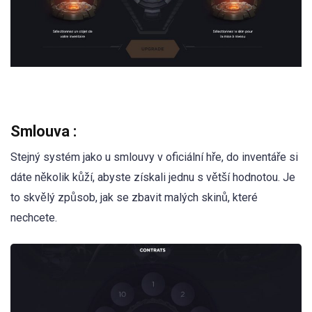
Smlouva :
Stejný systém jako u smlouvy v oficiální hře, do inventáře si
dáte několik kůží, abyste získali jednu s větší hodnotou. Je
to skvělý způsob, jak se zbavit malých skinů, které
nechcete.