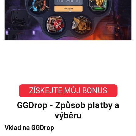
ZÍSKEJTE MŮJ BONUS
GGDrop - Způsob platby a
výběru
Vklad na GGDrop