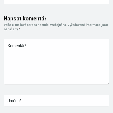
Napsat komentář
Vaše e-mailová adresa nebude zveřejněna.
Vyžadované informace jsou
označeny
*