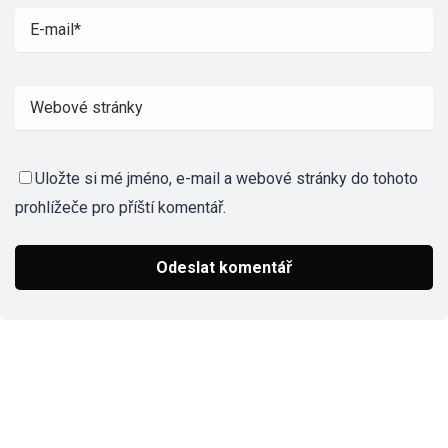
Uložte si mé jméno, e-mail a webové stránky do tohoto
prohlížeče pro příští komentář.