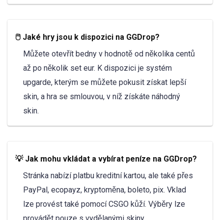
🖱️ Jaké hry jsou k dispozici na GGDrop?
Můžete otevřít bedny v hodnotě od několika centů
až po několik set eur. K dispozici je systém
upgarde, kterým se můžete pokusit získat lepší
skin, a hra se smlouvou, v níž získáte náhodný
skin.
💡 Jak mohu vkládat a vybírat peníze na GGDrop?
Stránka nabízí platbu kreditní kartou, ale také přes
PayPal, ecopayz, kryptoměna, boleto, pix. Vklad
lze provést také pomocí CSGO kůží. Výběry lze
provádět pouze s vydělanými skiny.