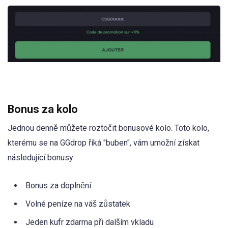
Bonus za kolo
Jednou denně můžete roztočit bonusové kolo. Toto kolo,
kterému se na GGdrop říká "buben", vám umožní získat
následující bonusy:
Bonus za doplnění
Volné peníze na váš zůstatek
Jeden kufr zdarma při dalším vkladu