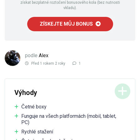
získat bezplatné roztočení bonusového kola (bez nutnosti
vkladu).
ZÍSKEJTE MŮJ BONUS
podle
Alex
Před 1 rokem 2 roky
1
Výhody
Četné boxy
Funguje na všech platformách (mobil, tablet,
PC)
Rychlé stažení