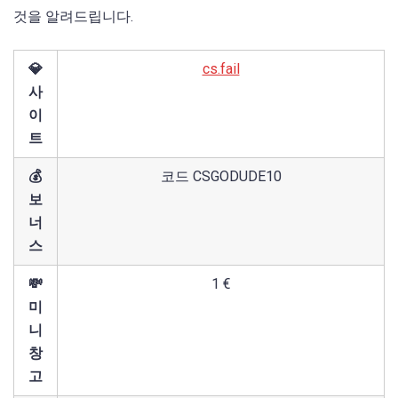
것을 알려드립니다.
💎
cs.fail
사
이
트
💰
코드 CSGODUDE10
보
너
스
💸
1 €
미
니
창
고