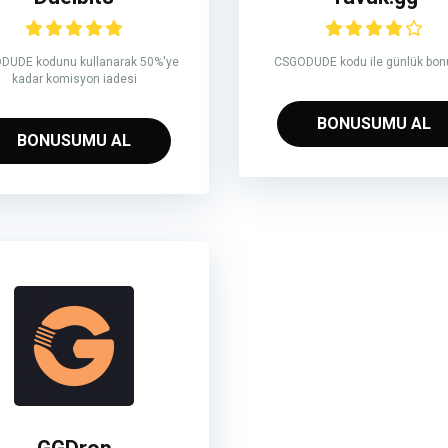
DUDE kodunu kullanarak 50%'ye
CSGODUDE kodu ile günlük bon
kadar komisyon iadesi
BONUSUMU AL
BONUSUMU AL