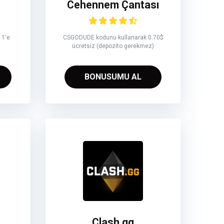
Cehennem Çantası
 1'e
CSGODUDE kodunu kullanarak 0.70$
ücretsiz (depozito gerekmez)
BONUSUMU AL
Clash.gg