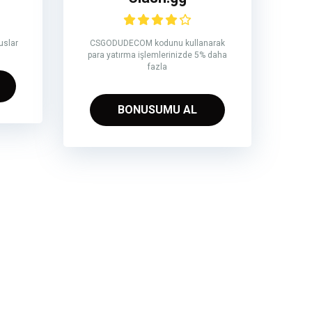
uslar
CSGODUDECOM kodunu kullanarak
para yatırma işlemlerinizde 5% daha
fazla
BONUSUMU AL