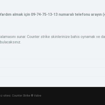
. Yardım almak için 09-74-75-13-13 numaralı telefonu arayın (
ralamasını sunar. Counter strike skinlerinize bahis oynamak ve da
 bulacaksınız.
z sitesi. Counter Strike ® Valve