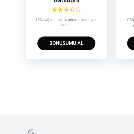
Gamdom
15% bağlantımız üzerinden komisyon
CSG
iadesi
BONUSUMU AL