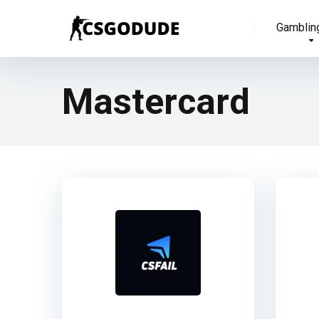
Gamblin
Mastercard