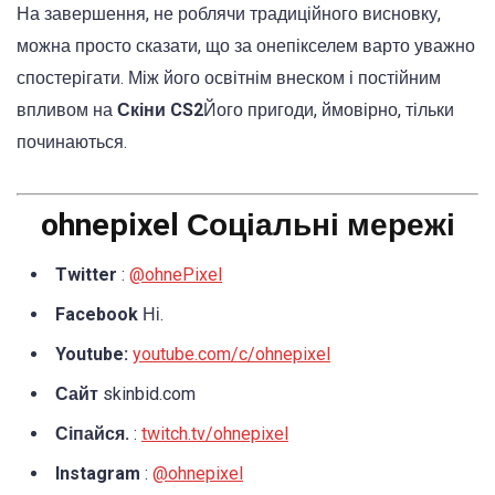
На завершення, не роблячи традиційного висновку,
можна просто сказати, що за онепікселем варто уважно
спостерігати. Між його освітнім внеском і постійним
впливом на
Скіни CS2
Його пригоди, ймовірно, тільки
починаються.
ohnepixel Соціальні мережі
Twitter
:
@ohnePixel
Facebook
Ні.
Youtube:
youtube.com/c/ohnepixel
Сайт
skinbid.com
Сіпайся.
:
twitch.tv/ohnepixel
Instagram
:
@ohnepixel