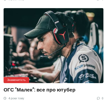
Знаменитість
ОГС "Малек": все про ютубер
4 роки тому
0