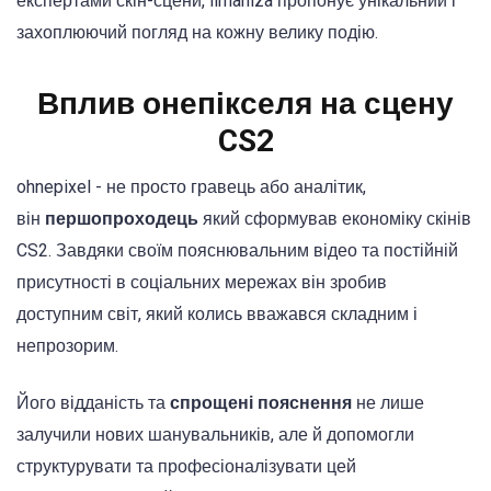
експертами скін-сцени, ilmaniza пропонує унікальний і
захоплюючий погляд на кожну велику подію.
Вплив онепікселя на сцену
CS2
ohnepixel - не просто гравець або аналітик,
він
першопроходець
який сформував економіку скінів
CS2. Завдяки своїм пояснювальним відео та постійній
присутності в соціальних мережах він зробив
доступним світ, який колись вважався складним і
непрозорим.
Його відданість та
спрощені пояснення
не лише
залучили нових шанувальників, але й допомогли
структурувати та професіоналізувати цей