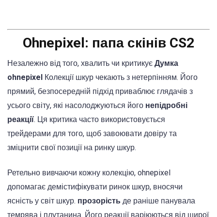
Ohnepixel: папа скінів CS2
Незалежно від того, хвалить чи критикує
Думка
ohnepixel
Колекції шкур чекають з нетерпінням. Його
прямий, безпосередній підхід приваблює глядачів з
усього світу, які насолоджуються його
непідробні
реакції
. Ця критика часто використовується
трейдерами для того, щоб завоювати довіру та
зміцнити свої позиції на ринку шкур.
Ретельно вивчаючи кожну колекцію, ohnepixel
допомагає демістифікувати ринок шкур, вносячи
ясність у світ шкур.
прозорість
де раніше панувала
темрява і плутанина. Його реакції варіюються від щирої