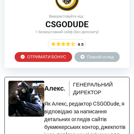
Використовуйте код :
CSGODUDE
1 безкоштовний сейф (без депозиту)
4.5
ОТРИМАТИ БОНУС
Повний огляд
ГЕНЕРАЛЬНИЙ
Алекс.
ДИРЕКТОР
Як Алекс, редактор CSGODude, я
відповідаю за написання
детальних оглядів сайтів
букмекерських контор, джекпотів