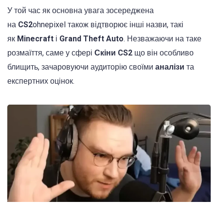
У той час як основна увага зосереджена
на
CS2
ohnepixel також відтворює інші назви, такі
як
Minecraft
і
Grand Theft Auto
. Незважаючи на таке
розмаїття, саме у сфері
Скіни CS2
що він особливо
блищить, зачаровуючи аудиторію своїми
аналізи
та
експертних оцінок.