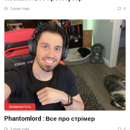
2 роки тому
0
Знаменитість
Phantomlord : Все про стрімер
3 роки тому
0