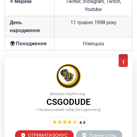
⭐ Мережі
Twitter, Instagram, Twitch,
Youtube
День
11 травня 1998 року
народження
🌍 Походження
Німецька
1
Використовуйте код :
CSGODUDE
1 безкоштовний сейф (без депозиту)
4.5
ОТРИМАТИ БОНУС
Повний огляд