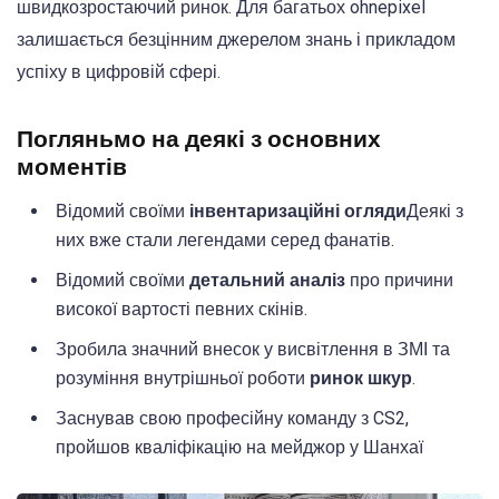
швидкозростаючий ринок. Для багатьох ohnepixel
залишається безцінним джерелом знань і прикладом
успіху в цифровій сфері.
Погляньмо на деякі з основних
моментів
Відомий своїми
інвентаризаційні огляди
Деякі з
них вже стали легендами серед фанатів.
Відомий своїми
детальний аналіз
про причини
високої вартості певних скінів.
Зробила значний внесок у висвітлення в ЗМІ та
розуміння внутрішньої роботи
ринок шкур
.
Заснував свою професійну команду з CS2,
пройшов кваліфікацію на мейджор у Шанхаї