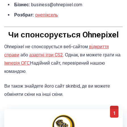
Бізнес:
business@ohnepixel.com
Розбрат:
онепіксель
Чи спонсорується Ohnepixel
Ohnepixel не спонсорується веб-сайтом
відкриття
справи
або
азартні ігри CS2
. Однак, ви можете грати на
Імперія ОГС
Надійний сайт, перевірений нашою
командою.
Ви також знайдете його сайт skinbid, де ви можете
обміняти скіни на інші скіни.
1