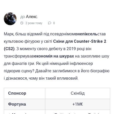
до
Алекс.
2 роки тому
0
Марк, більш відомий під псевдонімом
онепіксель
став
культовою фігурою у світі
Скіни для Counter-Strike 2
(CS2)
. З моменту свого дебюту в 2019 році він
трансформував
економія на шкурах
на захопливе шоу
для фанатів гри. Як цей німецький інфлюенсер
підкорив сцену? Давайте заглибимося в його біографію
і дізнаємося, чому він такий впливовий.
Спонсор
Скінбід
Фортуна
+1M€