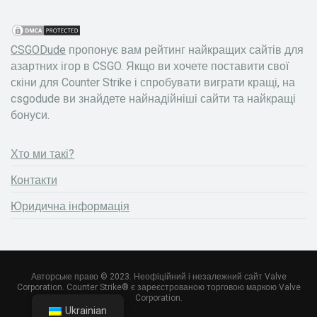
CSGODude
пропонує вам рейтинг найкращих сайтів для
азартних ігор в CSGO. Якщо ви хочете поставити свої
скіни для Counter Strike і спробувати виграти кращі, на
csgodude ви знайдете найнадійніші сайти та найкращі
бонуси.
Хто ми такі?
Контакти
Юридична інформація
Авторське право © 2023. Неофіційний і незалежний сайт Valve
Corporation. Counter Strike® є зареєстрованою торговою маркою Valve
Corporation.
Ukrainian