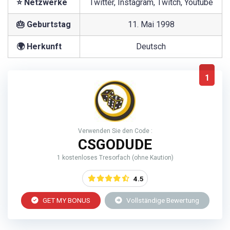
⭐ Netzwerke
Twitter, Instagram, Twitch, Youtube
🎂 Geburtstag
11. Mai 1998
🌍 Herkunft
Deutsch
1
Verwenden Sie den Code :
CSGODUDE
1 kostenloses Tresorfach (ohne Kaution)
4.5
GET MY BONUS
Vollständige Bewertung