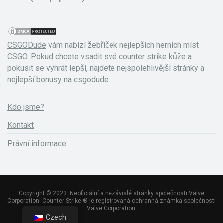
CSGODude
vám nabízí žebříček nejlepších herních míst
CSGO. Pokud chcete vsadit své counter strike kůže a
pokusit se vyhrát lepší, najdete nejspolehlivější stránky a
nejlepší bonusy na csgodude.
Kdo jsme?
Kontakt
Právní informace
Copyright © 2023. Neoficiální a nezávislé stránky společnosti Valve
Corporation. Counter Strike ® je registrovaná ochranná známka společnosti
Valve Corporation.
Czech