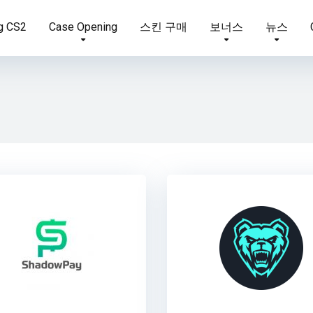
g CS2
Case Opening
스킨 구매
보너스
뉴스