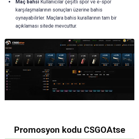
Maç bahsi
Kullanıcılar çeşitli spor ve e-spor
karşılaşmalarının sonuçları üzerine bahis
oynayabilirler. Maçlara bahis kurallarının tam bir
açıklaması sitede mevcuttur.
Promosyon kodu CSGOAtse