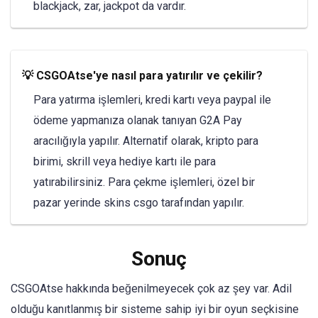
blackjack, zar, jackpot da vardır.
💡 CSGOAtse'ye nasıl para yatırılır ve çekilir?
Para yatırma işlemleri, kredi kartı veya paypal ile
ödeme yapmanıza olanak tanıyan G2A Pay
aracılığıyla yapılır. Alternatif olarak, kripto para
birimi, skrill veya hediye kartı ile para
yatırabilirsiniz. Para çekme işlemleri, özel bir
pazar yerinde skins csgo tarafından yapılır.
Sonuç
CSGOAtse hakkında beğenilmeyecek çok az şey var. Adil
olduğu kanıtlanmış bir sisteme sahip iyi bir oyun seçkisine