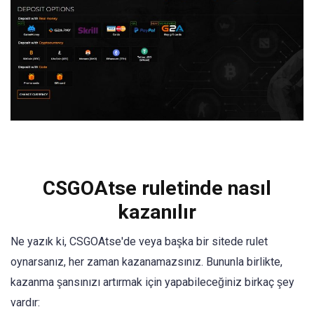
CSGOAtse ruletinde nasıl
kazanılır
Ne yazık ki, CSGOAtse'de veya başka bir sitede rulet
oynarsanız, her zaman kazanamazsınız. Bununla birlikte,
kazanma şansınızı artırmak için yapabileceğiniz birkaç şey
vardır: