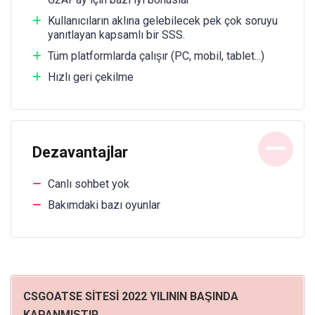
Kullanıcıların aklına gelebilecek pek çok soruyu
yanıtlayan kapsamlı bir SSS.
Tüm platformlarda çalışır (PC, mobil, tablet...)
Hızlı geri çekilme
Dezavantajlar
Canlı sohbet yok
Bakımdaki bazı oyunlar
CSGOATSE SİTESİ 2022 YILININ BAŞINDA
KAPANMIŞTIR.