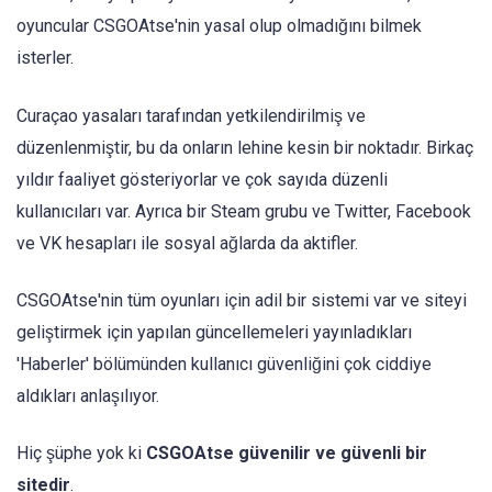
oyuncular CSGOAtse'nin yasal olup olmadığını bilmek
isterler.
Curaçao yasaları tarafından yetkilendirilmiş ve
düzenlenmiştir, bu da onların lehine kesin bir noktadır. Birkaç
yıldır faaliyet gösteriyorlar ve çok sayıda düzenli
kullanıcıları var. Ayrıca bir Steam grubu ve Twitter, Facebook
ve VK hesapları ile sosyal ağlarda da aktifler.
CSGOAtse'nin tüm oyunları için adil bir sistemi var ve siteyi
geliştirmek için yapılan güncellemeleri yayınladıkları
'Haberler' bölümünden kullanıcı güvenliğini çok ciddiye
aldıkları anlaşılıyor.
Hiç şüphe yok ki
CSGOAtse güvenilir ve güvenli bir
sitedir
.