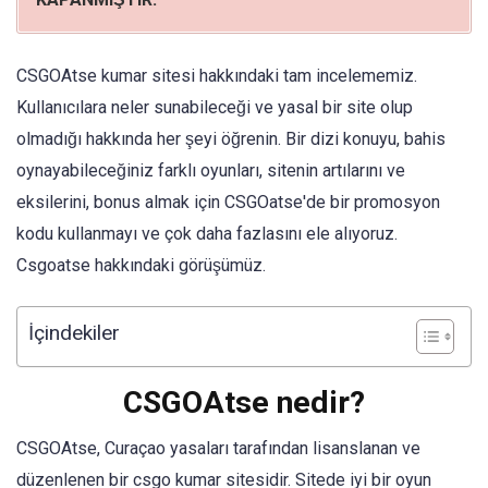
CSGOAtse kumar sitesi hakkındaki tam incelememiz.
Kullanıcılara neler sunabileceği ve yasal bir site olup
olmadığı hakkında her şeyi öğrenin. Bir dizi konuyu, bahis
oynayabileceğiniz farklı oyunları, sitenin artılarını ve
eksilerini, bonus almak için CSGOatse'de bir promosyon
kodu kullanmayı ve çok daha fazlasını ele alıyoruz.
Csgoatse hakkındaki görüşümüz.
İçindekiler
CSGOAtse nedir?
CSGOAtse, Curaçao yasaları tarafından lisanslanan ve
düzenlenen bir csgo kumar sitesidir. Sitede iyi bir oyun