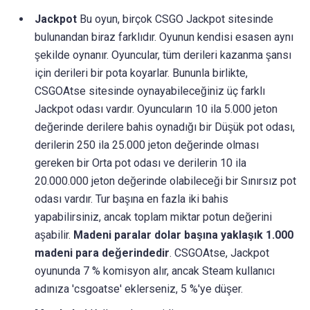
Jackpot
Bu oyun, birçok CSGO Jackpot sitesinde
bulunandan biraz farklıdır. Oyunun kendisi esasen aynı
şekilde oynanır. Oyuncular, tüm derileri kazanma şansı
için derileri bir pota koyarlar. Bununla birlikte,
CSGOAtse sitesinde oynayabileceğiniz üç farklı
Jackpot odası vardır. Oyuncuların 10 ila 5.000 jeton
değerinde derilere bahis oynadığı bir Düşük pot odası,
derilerin 250 ila 25.000 jeton değerinde olması
gereken bir Orta pot odası ve derilerin 10 ila
20.000.000 jeton değerinde olabileceği bir Sınırsız pot
odası vardır. Tur başına en fazla iki bahis
yapabilirsiniz, ancak toplam miktar potun değerini
aşabilir.
Madeni paralar dolar başına yaklaşık 1.000
madeni para değerindedir
. CSGOAtse, Jackpot
oyununda 7 % komisyon alır, ancak Steam kullanıcı
adınıza 'csgoatse' eklerseniz, 5 %'ye düşer.