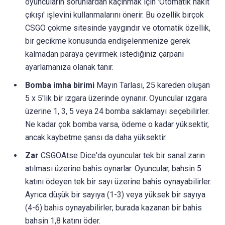
oyuncuların sorunlardan kaçınmak için 'Otomatik nakit
çıkışı' işlevini kullanmalarını önerir. Bu özellik birçok
CSGO çökme sitesinde yaygındır ve otomatik özellik,
bir gecikme konusunda endişelenmenize gerek
kalmadan paraya çevirmek istediğiniz çarpanı
ayarlamanıza olanak tanır.
Bomba imha birimi
Mayın Tarlası, 25 kareden oluşan
5 x 5'lik bir ızgara üzerinde oynanır. Oyuncular ızgara
üzerine 1, 3, 5 veya 24 bomba saklamayı seçebilirler.
Ne kadar çok bomba varsa, ödeme o kadar yüksektir,
ancak kaybetme şansı da daha yüksektir.
Zar
CSGOAtse Dice'da oyuncular tek bir sanal zarın
atılması üzerine bahis oynarlar. Oyuncular, bahsin 5
katını ödeyen tek bir sayı üzerine bahis oynayabilirler.
Ayrıca düşük bir sayıya (1-3) veya yüksek bir sayıya
(4-6) bahis oynayabilirler; burada kazanan bir bahis
bahsin 1,8 katını öder.