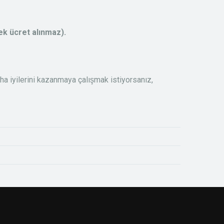
ek ücret alınmaz).
ha iyilerini kazanmaya çalışmak istiyorsanız,