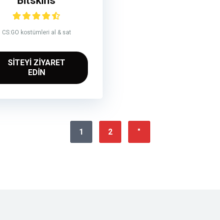
Bitskins
CS:GO kostümleri al & sat
SİTEYİ ZİYARET
EDİN
1
2
"