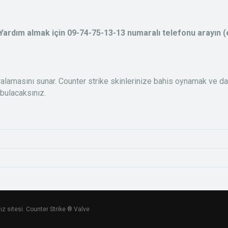
. Yardım almak için 09-74-75-13-13 numaralı telefonu arayın (
ralamasını sunar. Counter strike skinlerinize bahis oynamak ve da
 bulacaksınız.
z sitesi. Counter Strike ® Valve