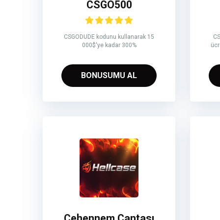
CSGO500
CSGODUDE kodunu kullanarak 15
CS
000$'ye kadar 300%
ücr
BONUSUMU AL
Cehennem Çantası