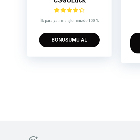
CSGOLuck
İlk para yatırma işleminizde 100 %
BONUSUMU AL