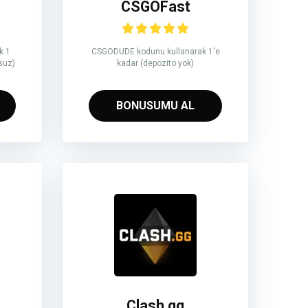
CSGOFast
k 1
CSGODUDE kodunu kullanarak 1'e
suz)
kadar (depozito yok)
BONUSUMU AL
Clash.gg