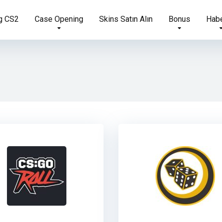
g CS2
Case Opening
Skins Satın Alın
Bonus
Habe