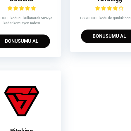
DUDE kodunu kullanarak 50%'ye
CSGODUDE kodu ile günlük bon
kadar komisyon iadesi
BONUSUMU AL
BONUSUMU AL