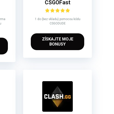
CSGOFast
arma
1 do (bez vkladu) pomocou kódu
u
CSGODUDE
ZÍSKAJTE MOJE
BONUSY