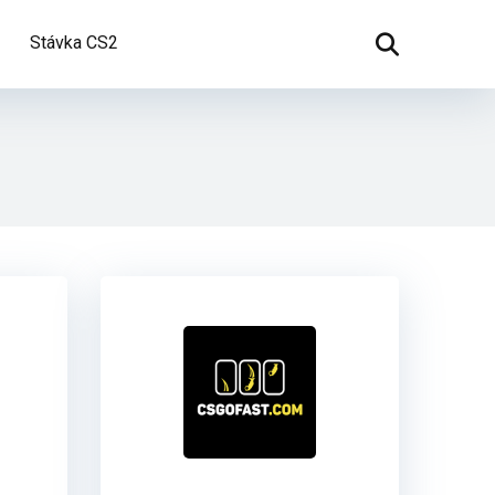
Stávka CS2