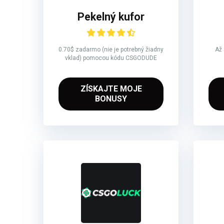
Pekelný kufor
0.70$ zadarmo (nie je potrebný žiadny
Až
vklad) pomocou kódu CSGODUDE
ZÍSKAJTE MOJE
BONUSY