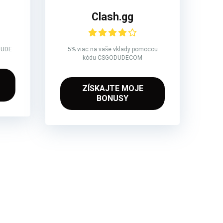
Clash.gg
DUDE
5% viac na vaše vklady pomocou
kódu CSGODUDECOM
ZÍSKAJTE MOJE
BONUSY