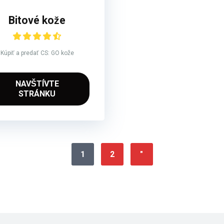
Bitové kože
Kúpiť a predať CS: GO kože
NAVŠTÍVTE
STRÁNKU
1
2
"