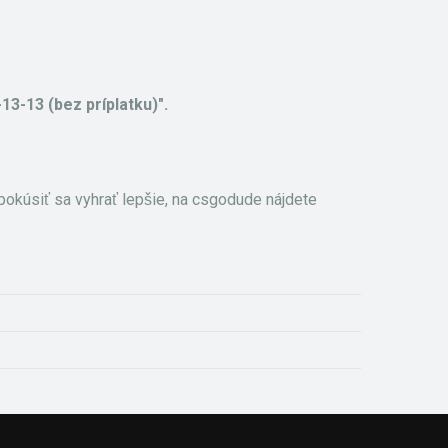
13-13 (bez príplatku)".
 pokúsiť sa vyhrať lepšie, na csgodude nájdete