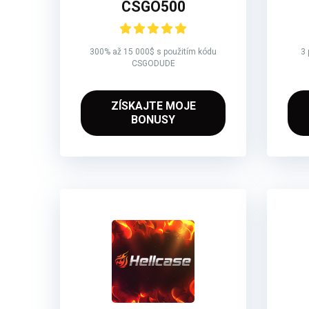
CSGO500
300% až 15 000$ s použitím kódu
3 
CSGODUDE
ZÍSKAJTE MOJE
BONUSY