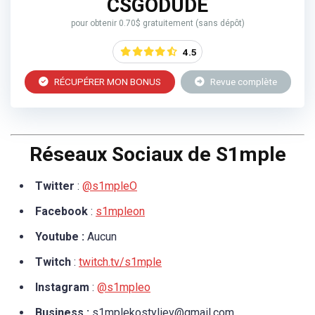
CSGODUDE
pour obtenir 0.70$ gratuitement (sans dépôt)
4.5
RÉCUPÉRER MON BONUS
Revue complète
Réseaux Sociaux de S1mple
Twitter
:
@s1mpleO
Facebook
:
s1mpleon
Youtube :
Aucun
Twitch
:
twitch.tv/s1mple
Instagram
:
@s1mpleo
Business :
s1mplekostyliev@gmail.com