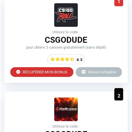
1
Utilisez le code :
CSGODUDE
pour obtenir 3 caisses gratuitement (sans dépôt)
4.3
RÉCUPÉRER MON BONUS
Revue complète
2
Utilisez le code :