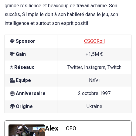
grande résilience et beaucoup de travail acharné. Son
succès, S1mple le doit à son habileté dans le jeu, son
intelligence et surtout son esprit positif.
💎 Sponsor
CSGORoll
💸 Gain
+1,5M €
⭐ Réseaux
Twitter, Instagram, Twitch
💁 Equipe
Na’Vi
🎂 Anniversaire
2 octobre 1997
🌍 Origine
Ukraine
Alex
CEO