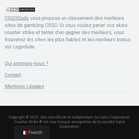
CSGODude
vous propose un classement des meilleurs
sites de gambling CSGO. Si vous voulez parier vos skins
counter strike et tenter d’en gagner des meilleurs, vous
trouverez les sites les plus fiables et les meilleurs bonus
sur csgodude.
Qui sommes-nous ?
Contact
Mentions Légales
Copyright © 2023. Site non-officiel et indépendant de Valve Corporation.
Counter Strike ® est une marque enregistrée de la société Valve
Corporation.
French