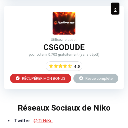
2
Utilisez le code :
CSGODUDE
pour obtenir 0.70$ gratuitement (sans dépôt)
4.5
RÉCUPÉRER MON BONUS
Revue complète
Réseaux Sociaux de Niko
Twitter
:
@G2NiKo