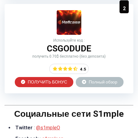
2
Используйте код :
CSGODUDE
получить 0.70$ бесплатно (без депозита)
4.5
ПОЛУЧИТЬ БОНУС
Полный обзор
Социальные сети S1mple
Twitter
:
@s1mpleO