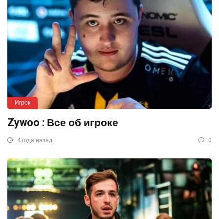
Игрок
Zywoo : Все об игроке
4 года назад
0