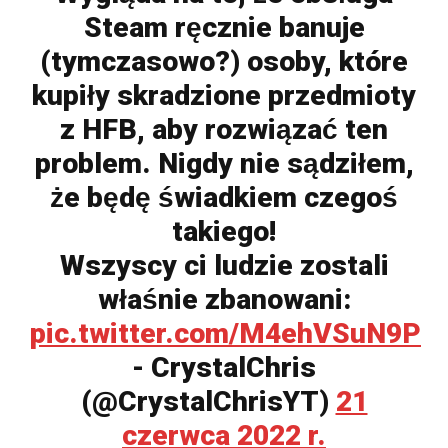
Steam ręcznie banuje
(tymczasowo?) osoby, które
kupiły skradzione przedmioty
z HFB, aby rozwiązać ten
problem. Nigdy nie sądziłem,
że będę świadkiem czegoś
takiego!
Wszyscy ci ludzie zostali
właśnie zbanowani:
pic.twitter.com/M4ehVSuN9P
- CrystalChris
(@CrystalChrisYT)
21
czerwca 2022 r.