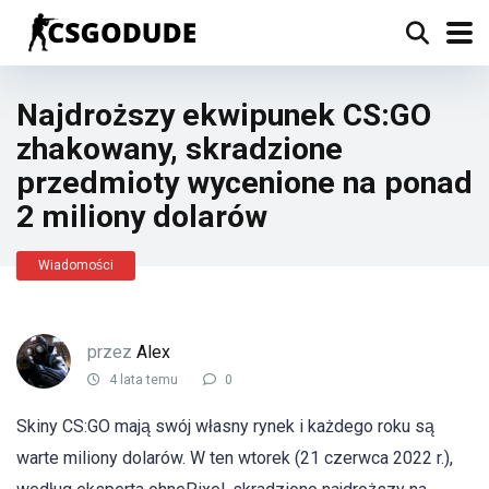
Najdroższy ekwipunek CS:GO
zhakowany, skradzione
przedmioty wycenione na ponad
2 miliony dolarów
Wiadomości
przez
Alex
4 lata temu
0
Skiny CS:GO mają swój własny rynek i każdego roku są
warte miliony dolarów. W ten wtorek (21 czerwca 2022 r.),