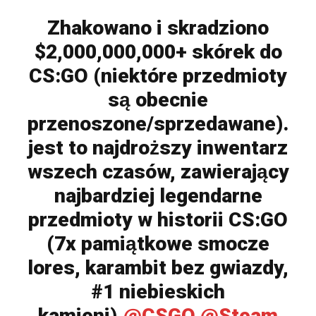
Zhakowano i skradziono
$2,000,000,000+ skórek do
CS:GO (niektóre przedmioty
są obecnie
przenoszone/sprzedawane).
jest to najdroższy inwentarz
wszech czasów, zawierający
najbardziej legendarne
przedmioty w historii CS:GO
(7x pamiątkowe smocze
lores, karambit bez gwiazdy,
#1 niebieskich
kamieni).
@CSGO
@Steam