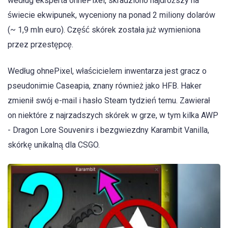
według eksperta ohnePixel, skradziono najdroższy na
świecie ekwipunek, wyceniony na ponad 2 miliony dolarów
(~ 1,9 mln euro). Część skórek została już wymieniona
przez przestępcę.
Według ohnePixel, właścicielem inwentarza jest gracz o
pseudonimie Caseapia, znany również jako HFB. Haker
zmienił swój e-mail i hasło Steam tydzień temu. Zawierał
on niektóre z najrzadszych skórek w grze, w tym kilka AWP
- Dragon Lore Souvenirs i bezgwiezdny Karambit Vanilla,
skórkę unikalną dla CSGO.