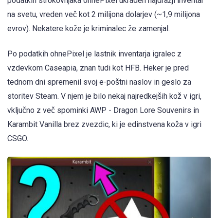
podatkih strokovnjaka ohnePixel ukraden najdražji inventar
na svetu, vreden več kot 2 milijona dolarjev (~1,9 milijona
evrov). Nekatere kože je kriminalec že zamenjal.
Po podatkih ohnePixel je lastnik inventarja igralec z
vzdevkom Caseapia, znan tudi kot HFB. Heker je pred
tednom dni spremenil svoj e-poštni naslov in geslo za
storitev Steam. V njem je bilo nekaj najredkejših kož v igri,
vključno z več spominki AWP - Dragon Lore Souvenirs in
Karambit Vanilla brez zvezdic, ki je edinstvena koža v igri
CSGO.