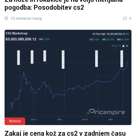
pogodba: Posodobitev cs2
10 mesecev nazaj
0
Novice
Zakaj je cena kož za cs2 v zadnjem času