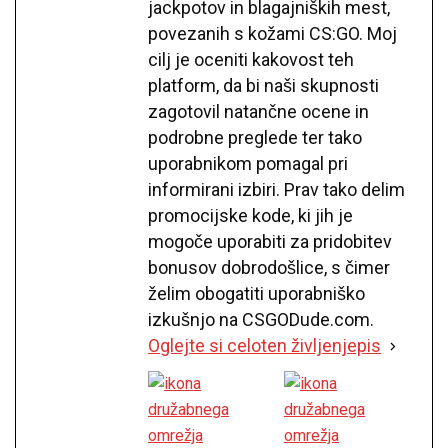
jackpotov in blagajniških mest,
povezanih s kožami CS:GO. Moj
cilj je oceniti kakovost teh
platform, da bi naši skupnosti
zagotovil natančne ocene in
podrobne preglede ter tako
uporabnikom pomagal pri
informirani izbiri. Prav tako delim
promocijske kode, ki jih je
mogoče uporabiti za pridobitev
bonusov dobrodošlice, s čimer
želim obogatiti uporabniško
izkušnjo na CSGODude.com.
Oglejte si celoten življenjepis