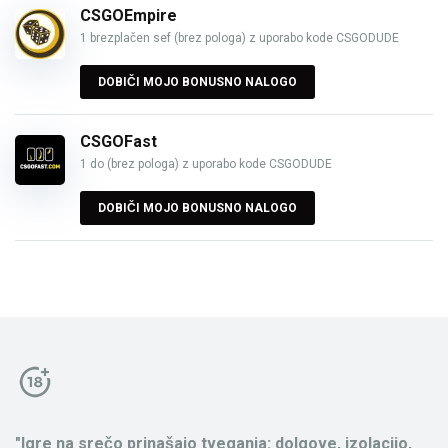
CSGOEmpire
1 brezplačen sef (brez pologa) z uporabo kode CSGODUDE
DOBIČI MOJO BONUSNO NALOGO
CSGOFast
1 do (brez pologa) z uporabo kode CSGODUDE
DOBIČI MOJO BONUSNO NALOGO
"Igre na srečo prinašajo tveganja: dolgove, izolacijo,