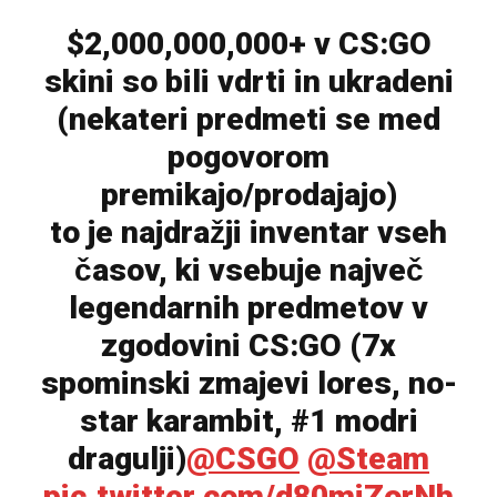
$2,000,000,000+ v CS:GO
skini so bili vdrti in ukradeni
(nekateri predmeti se med
pogovorom
premikajo/prodajajo)
to je najdražji inventar vseh
časov, ki vsebuje največ
legendarnih predmetov v
zgodovini CS:GO (7x
spominski zmajevi lores, no-
star karambit, #1 modri
dragulji)
@CSGO
@Steam
pic.twitter.com/d80miZorNh