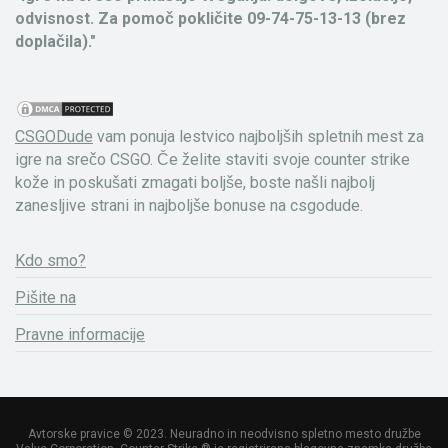
odvisnost. Za pomoč pokličite 09-74-75-13-13 (brez
doplačila)."
CSGODude
vam ponuja lestvico najboljših spletnih mest za
igre na srečo CSGO. Če želite staviti svoje counter strike
kože in poskušati zmagati boljše, boste našli najbolj
zanesljive strani in najboljše bonuse na csgodude.
Kdo smo?
Pišite na
Pravne informacije
Avtorske pravice © 2023. Neuradno in neodvisno spletno mesto družbe