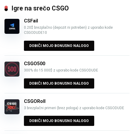
Igre na srečo CSGO
CSFail
0.20$ brezplačno (depozit ni potreben) z uporabo kode
CSGODUDE10
DOBIČI MOJO BONUSNO NALOGO
CSGO500
300% do 15 000$ z uporabo kode CSGODUDE
DOBIČI MOJO BONUSNO NALOGO
CSGORoll
3 brezplačni primeri (brez pologa) z uporabo kode CSGODUDE
DOBIČI MOJO BONUSNO NALOGO