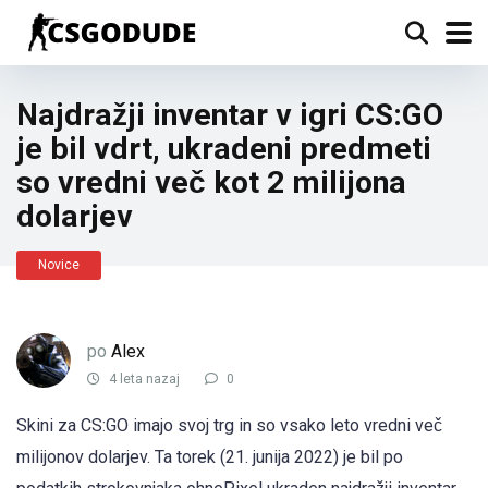
Najdražji inventar v igri CS:GO
je bil vdrt, ukradeni predmeti
so vredni več kot 2 milijona
dolarjev
Novice
po
Alex
4 leta nazaj
0
Skini za CS:GO imajo svoj trg in so vsako leto vredni več
milijonov dolarjev. Ta torek (21. junija 2022) je bil po