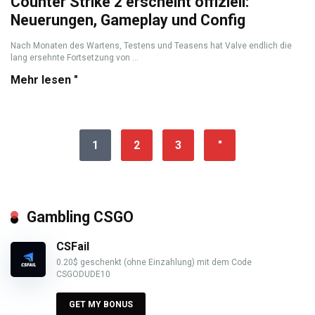
Counter Strike 2 erscheint offiziell:
Neuerungen, Gameplay und Config
Nach Monaten des Wartens, Testens und Teasens hat Valve endlich die
lang ersehnte Fortsetzung von ...
Mehr lesen "
1
2
3
"
Gambling CSGO
CSFail
0.20$ geschenkt (ohne Einzahlung) mit dem Code
CSGODUDE10
GET MY BONUS