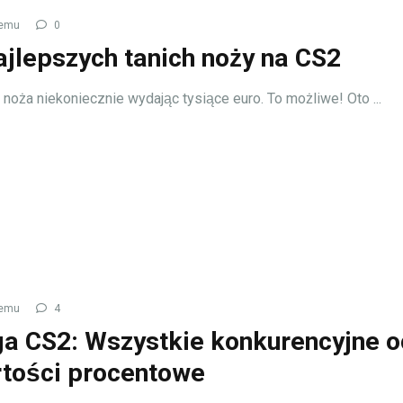
temu
0
ajlepszych tanich noży na CS2
noża niekoniecznie wydając tysiące euro. To możliwe! Oto ...
temu
4
a CS2: Wszystkie konkurencyjne 
rtości procentowe