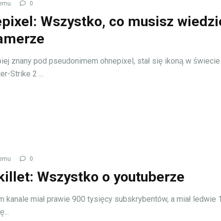
temu
0
pixel: Wszystko, co musisz wiedzi
amerze
piej znany pod pseudonimem ohnepixel, stał się ikoną w świecie
r-Strike 2 ...
temu
0
illet: Wszystko o youtuberze
 kanale miał prawie 900 tysięcy subskrybentów, a miał ledwie 1
...