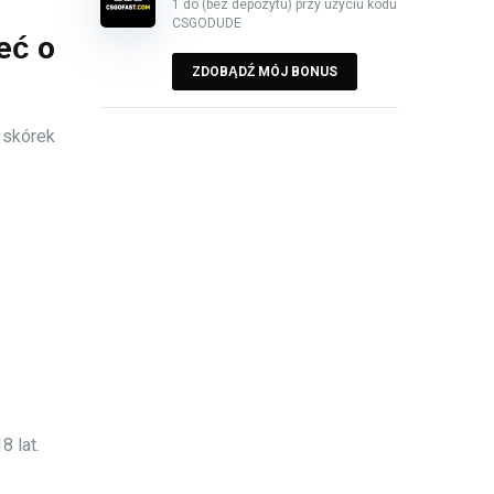
1 do (bez depozytu) przy użyciu kodu
CSGODUDE
eć o
ZDOBĄDŹ MÓJ BONUS
 skórek
8 lat.