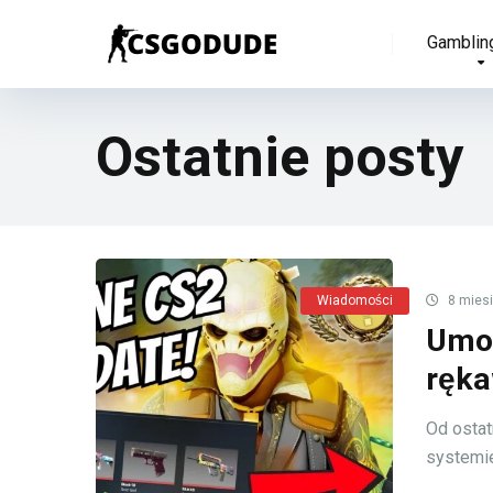
Gamblin
Ostatnie posty
Wiadomości
8 mies
Umow
ręka
Od ostat
systemie