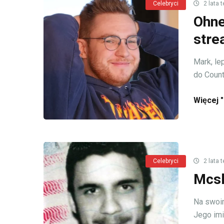
Celebryci
2 lata 
Ohne
stre
Mark, le
do Counte
Więcej "
Celebryci
2 lata 
Mcsk
Na swoim
Jego imię