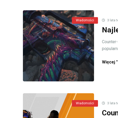
Wiadomości
3 lata 
Najl
Counter-
popularną
Więcej "
Wiadomości
3 lata 
Coun