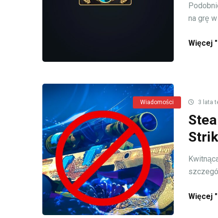
Podobnie
na grę w 
Więcej "
Wiadomości
3 lata 
Stea
Stri
Kwitnąca
szczególn
Więcej "