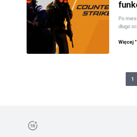
funk
Po miesi
długo oc
Więcej "
1