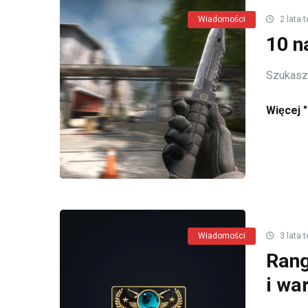
Wiadomości
2 lata 
10 n
Szukasz 
Więcej "
Wiadomości
3 lata 
Rang
i wa