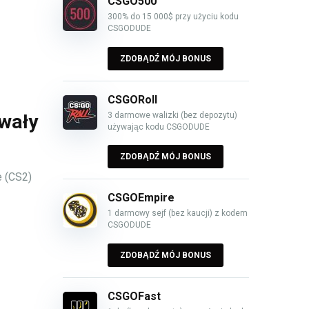
CSGO500
300% do 15 000$ przy użyciu kodu
CSGODUDE
ZDOBĄDŹ MÓJ BONUS
CSGORoll
3 darmowe walizki (bez depozytu)
wały
używając kodu CSGODUDE
ZDOBĄDŹ MÓJ BONUS
e (CS2)
CSGOEmpire
1 darmowy sejf (bez kaucji) z kodem
CSGODUDE
ZDOBĄDŹ MÓJ BONUS
CSGOFast