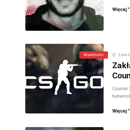
Więcej "
Wiadomości
2 lata 
Zakł
Coun
Counter 
behemot. 
Więcej "