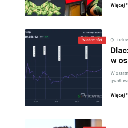
Więcej "
Wiadomości
1 rok t
Dlac
w os
W ostatn
gwałtown
Więcej "