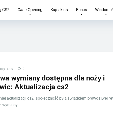
g CS2
Case Opening
Kup skins
Bonus
Wiadomoś
ięcy temu
0
a wymiany dostępna dla noży i
wic: Aktualizacja cs2
niej aktualizacji cs2, społeczność była świadkiem prawdziwej re
 wymiany ...