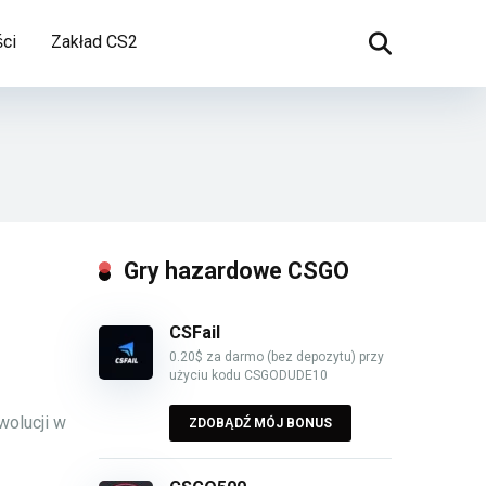
ci
Zakład CS2
Gry hazardowe CSGO
CSFail
0.20$ za darmo (bez depozytu) przy
użyciu kodu CSGODUDE10
wolucji w
ZDOBĄDŹ MÓJ BONUS