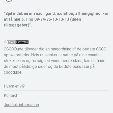
"Spil indebærer risici: gæld, isolation, afhængighed. For
at få hjælp, ring 09-74-75-13-13-13 (uden
tillægsgebyr)".
CSGODude
tilbyder dig en rangordning af de bedste CSGO-
spilwebsteder. Hvis du ønsker at satse på dine counter
strike-skins og forsøge at vinde bedre skins, kan du finde
de mest pålidelige sider og de bedste bonusser på
csgodude.
Hvem er vi?
Kontakt
Juridisk information