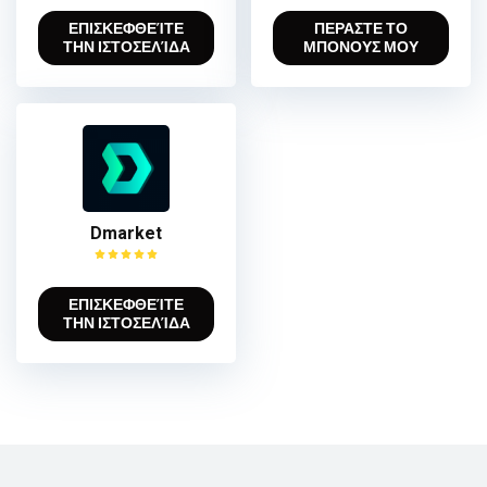
ΕΠΙΣΚΕΦΘΕΊΤΕ
ΠΕΡΑΣΤΕ ΤΟ
ΤΗΝ ΙΣΤΟΣΕΛΊΔΑ
ΜΠΟΝΟΥΣ ΜΟΥ
Dmarket
ΕΠΙΣΚΕΦΘΕΊΤΕ
ΤΗΝ ΙΣΤΟΣΕΛΊΔΑ