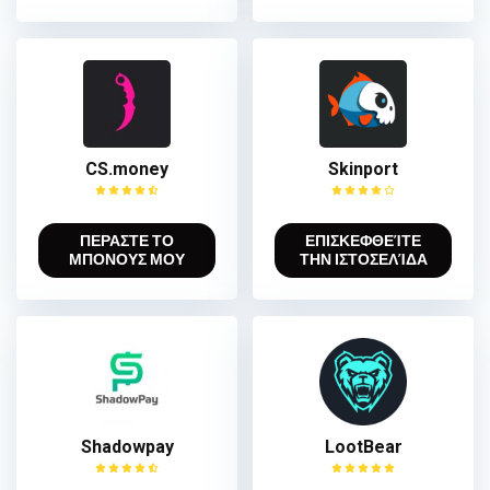
CS.money
Skinport
ΠΕΡΑΣΤΕ ΤΟ
ΕΠΙΣΚΕΦΘΕΊΤΕ
ΜΠΟΝΟΥΣ ΜΟΥ
ΤΗΝ ΙΣΤΟΣΕΛΊΔΑ
Shadowpay
LootBear