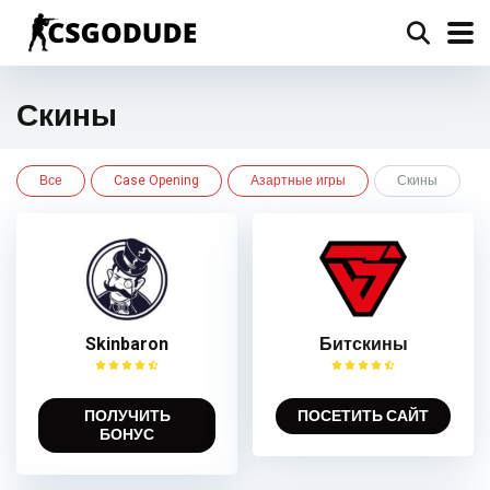
Скины
Все
Case Opening
Азартные игры
Скины
Skinbaron
Битскины
ПОЛУЧИТЬ
ПОСЕТИТЬ САЙТ
БОНУС