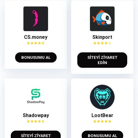
CS.money
Skinport
BONUSUMU AL
SİTEYİ ZİYARET
EDİN
Shadowpay
LootBear
SİTEYİ ZİYARET
BONUSUMU AL