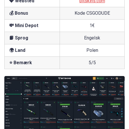
💎 Websted
bitskins.com
💰 Bonus
Kode CSGODUDE
💸 Mini Depot
1€
📙 Sprog
Engelsk
🌍 Land
Polen
⭐ Bemærk
5/5