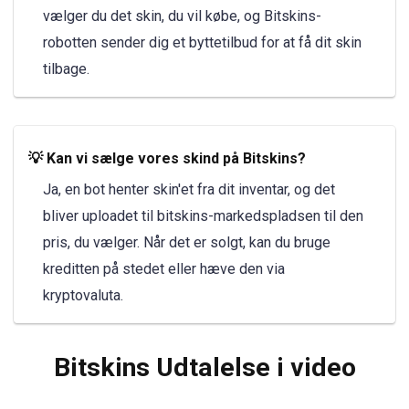
vælger du det skin, du vil købe, og Bitskins-
robotten sender dig et byttetilbud for at få dit skin
tilbage.
💡 Kan vi sælge vores skind på Bitskins?
Ja, en bot henter skin'et fra dit inventar, og det
bliver uploadet til bitskins-markedspladsen til den
pris, du vælger. Når det er solgt, kan du bruge
kreditten på stedet eller hæve den via
kryptovaluta.
Bitskins Udtalelse i video