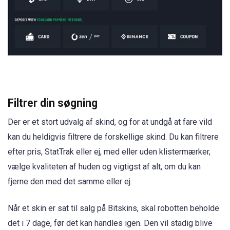
Filtrer din søgning
Der er et stort udvalg af skind, og for at undgå at fare vild
kan du heldigvis filtrere de forskellige skind. Du kan filtrere
efter pris, StatTrak eller ej, med eller uden klistermærker,
vælge kvaliteten af huden og vigtigst af alt, om du kan
fjerne den med det samme eller ej.
Når et skin er sat til salg på Bitskins, skal robotten beholde
det i 7 dage, før det kan handles igen. Den vil stadig blive