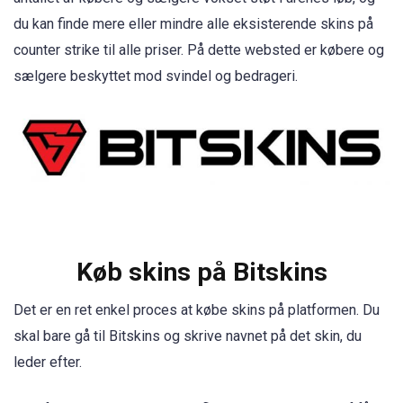
du kan finde mere eller mindre alle eksisterende skins på
counter strike til alle priser. På dette websted er købere og
sælgere beskyttet mod svindel og bedrageri.
Køb skins på Bitskins
Det er en ret enkel proces at købe skins på platformen. Du
skal bare gå til Bitskins og skrive navnet på det skin, du
leder efter.