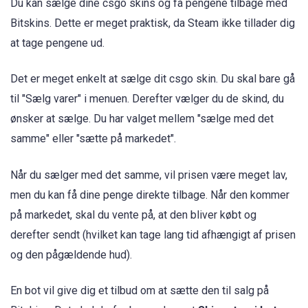
Du kan sælge dine csgo skins og få pengene tilbage med
Bitskins. Dette er meget praktisk, da Steam ikke tillader dig
at tage pengene ud.
Det er meget enkelt at sælge dit csgo skin. Du skal bare gå
til "Sælg varer" i menuen. Derefter vælger du de skind, du
ønsker at sælge. Du har valget mellem "sælge med det
samme" eller "sætte på markedet".
Når du sælger med det samme, vil prisen være meget lav,
men du kan få dine penge direkte tilbage. Når den kommer
på markedet, skal du vente på, at den bliver købt og
derefter sendt (hvilket kan tage lang tid afhængigt af prisen
og den pågældende hud).
En bot vil give dig et tilbud om at sætte den til salg på