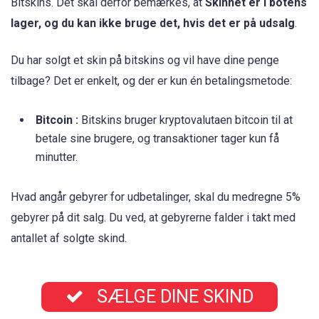
Bitskins. Det skal derfor bemærkes, at
Skinnet er i botens
lager, og du kan ikke bruge det, hvis det er på udsalg
.
Du har solgt et skin på bitskins og vil have dine penge
tilbage? Det er enkelt, og der er kun én betalingsmetode:
Bitcoin :
Bitskins bruger kryptovalutaen bitcoin til at
betale sine brugere, og transaktioner tager kun få
minutter.
Hvad angår gebyrer for udbetalinger, skal du medregne 5%
gebyrer på dit salg. Du ved, at gebyrerne falder i takt med
antallet af solgte skind.
SÆLGE DINE SKIND