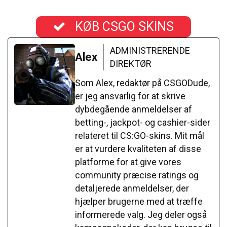
KØB CSGO SKINS
ADMINISTRERENDE
Alex
DIREKTØR
Som Alex, redaktør på CSGODude,
er jeg ansvarlig for at skrive
dybdegående anmeldelser af
betting-, jackpot- og cashier-sider
relateret til CS:GO-skins. Mit mål
er at vurdere kvaliteten af disse
platforme for at give vores
community præcise ratings og
detaljerede anmeldelser, der
hjælper brugerne med at træffe
informerede valg. Jeg deler også