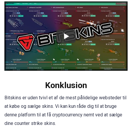
Konklusion
Bitskins er uden tvivl et af de mest pålidelige websteder til
at købe og sælge skins. Vi kan kun råde dig til at bruge
denne platform til at få cryptocurrency nemt ved at sælge
dine counter strike skins.