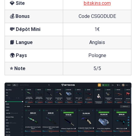
💎 Site
bitskins.com
💰 Bonus
Code CSGODUDE
💸 Dépôt Mini
1€
📙 Langue
Anglais
🌍 Pays
Pologne
⭐ Note
5/5