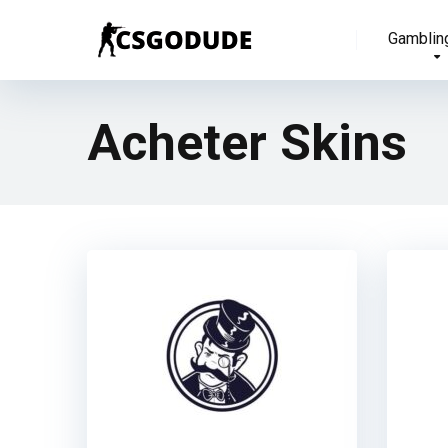
Gamblin
Acheter Skins