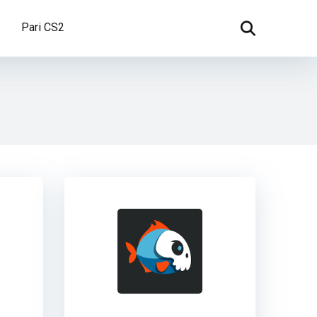
Pari CS2