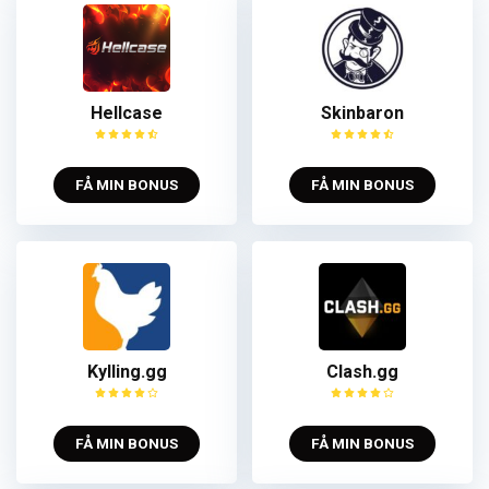
Hellcase
Skinbaron
FÅ MIN BONUS
FÅ MIN BONUS
Kylling.gg
Clash.gg
FÅ MIN BONUS
FÅ MIN BONUS