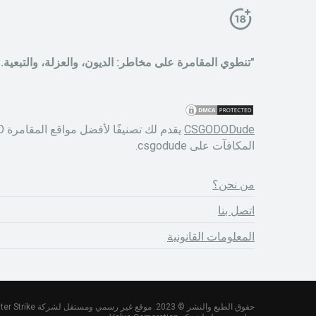
"تنطوي المقامرة على مخاطر: الديون، والعزلة، والتبعية. للحصول على ا
CSGODODude
المكافآت على csgodude.
من نحن؟
اتصل بنا
المعلومات القانونية