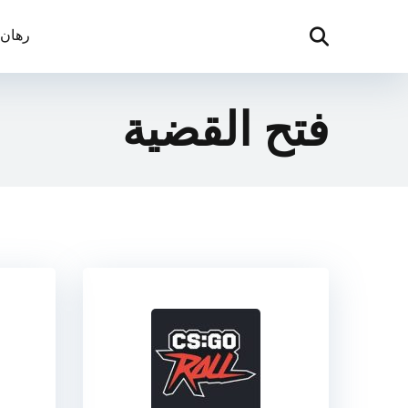
رهان CS2
فتح القضية