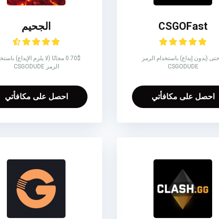
CSGOFast
الجحيم
 حتى (بدون إيداع) باستخدام الرمز
0.70$ مجانًا (لا يلزم الإيداع) باست
CSGODUDE
الرمز CSGODUDE
احصل على مكافأتي
احصل على مكافأتي