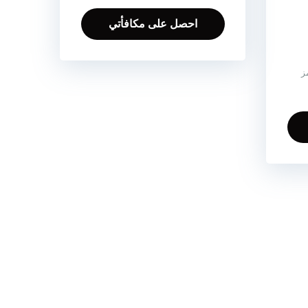
احصل على مكافأتي
مز