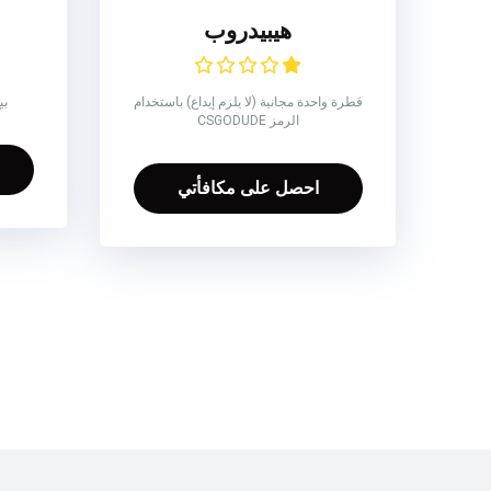
هيبيدروب
قطرة واحدة مجانية (لا يلزم إيداع) باستخدام
بي
الرمز CSGODUDE
احصل على مكافأتي