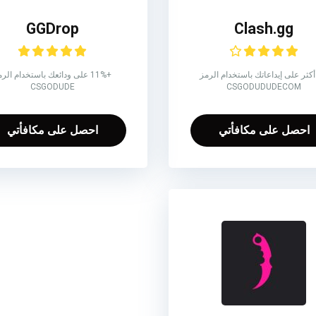
GGDrop
Clash.gg
5 أكثر على إيداعاتك باستخدام الرمز
+11% على ودائعك باستخدام الر
CSGODUDE
CSGODUDUDECOM
احصل على مكافأتي
احصل على مكافأتي