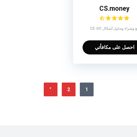
CS.money
ع وشراء وتداول أشكال CS: GO
احصل على مكافأتي
"
2
1