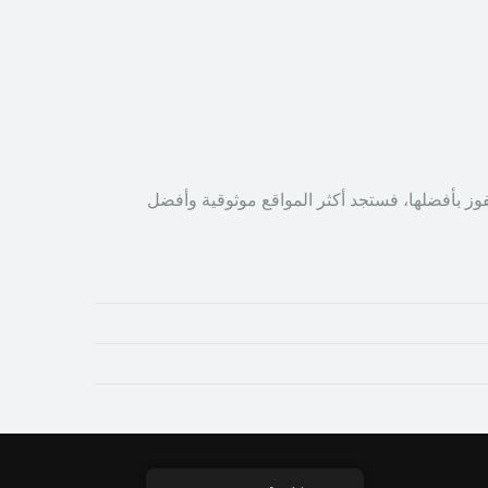
سترايك ومحاولة الفوز بأفضلها، فستجد أكثر المواقع موثوقية وأفضل