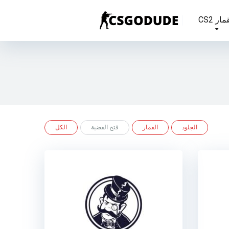
مار CS2
الجلود
القمار
فتح القضية
الكل