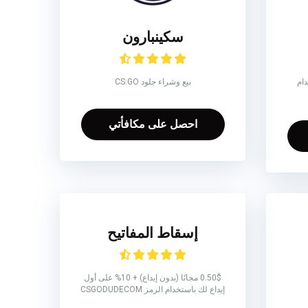
سكينبارون
خدام
بيع وشراء جلود CS:GO
احصل على مكافأتي
إسقاط المفاتيح
0.50$ مجانًا (بدون إيداع) + 10% على أول
إيداع لك باستخدام الرمز CSGODUDECOM