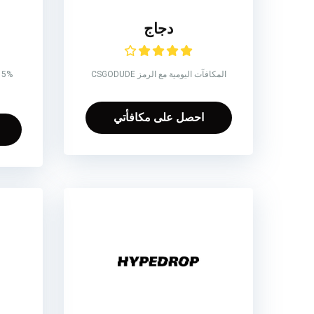
دجاج
المكافآت اليومية مع الرمز CSGODUDE
%
احصل على مكافأتي