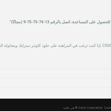
لمساعدة، اتصل بالرقم 13-74-75-75-9 (مجانًا)".
يقدم لك تصنيفًا لأفضل مواقع المقامرة CSGO. إذا كنت ترغب في المراهنة على جلود كاونتر 
حقوق الطبع والنشر © 2023. موقع غير رسمي ومستقل لشركة Valve Corporation. Counter Strike ® هي علامة