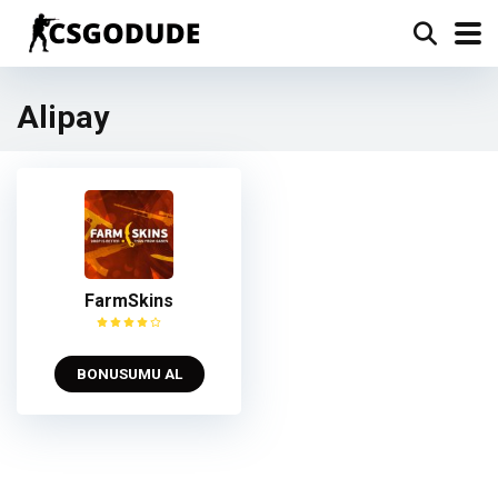
Alipay
FarmSkins
BONUSUMU AL