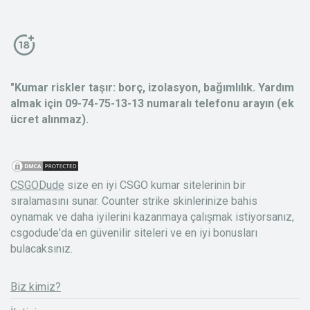
"Kumar riskler taşır: borç, izolasyon, bağımlılık. Yardım
almak için 09-74-75-13-13 numaralı telefonu arayın (ek
ücret alınmaz).
CSGODude
size en iyi CSGO kumar sitelerinin bir
sıralamasını sunar. Counter strike skinlerinize bahis
oynamak ve daha iyilerini kazanmaya çalışmak istiyorsanız,
csgodude'da en güvenilir siteleri ve en iyi bonusları
bulacaksınız.
Biz kimiz?