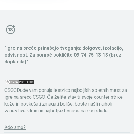
"Igre na srečo prinašajo tveganja: dolgove, izolacijo,
odvisnost. Za pomoč pokličite 09-74-75-13-13 (brez
doplačila)."
CSGODude
vam ponuja lestvico najboljših spletnih mest za
igre na srečo CSGO. Če želite staviti svoje counter strike
kože in poskušati zmagati boljše, boste našli najbolj
zanesljive strani in najboljše bonuse na csgodude.
Kdo smo?