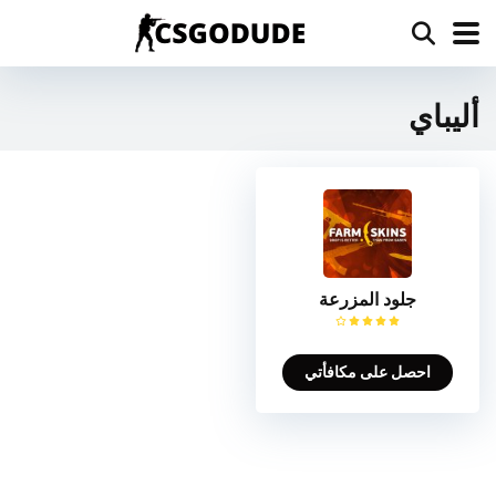
أليباي
جلود المزرعة
احصل على مكافأتي