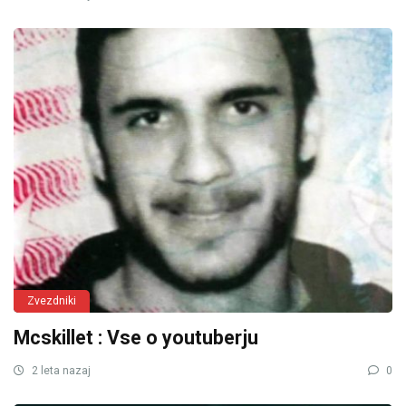
Zvezdniki
Mcskillet : Vse o youtuberju
2 leta nazaj
0