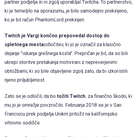
partner podjetja in ni zgolj uporabljal Twitcha. To partnerstvo,
ki je temeljilo na sporazumu, je bilo samodejno prekinjeno,
ko je bil račun PhantomLord prekinjen.
Twitch je Vargi končno prepovedal dostop do
spletnega mesta
odločitev, ki jo je označil za klasično
dejanje "iskanja grešnega kozla". Prepričan je bil, da so bili
ukrepi storitve pretakanja motivirani z nepreverjenimi
obtožbami, ki so bile objavljene zgolj zato, da bi izkoristili
njeno priljubljenost.
Zato se je odločil, da bo
tožiti Twitch.
za finančno škodo, ki
mu jo je omrežje povzročilo. Februarja 2018 se je v San
Franciscu prek podjetja Unikrn pritožil na kalifornijsko
vrhovno sodišče.