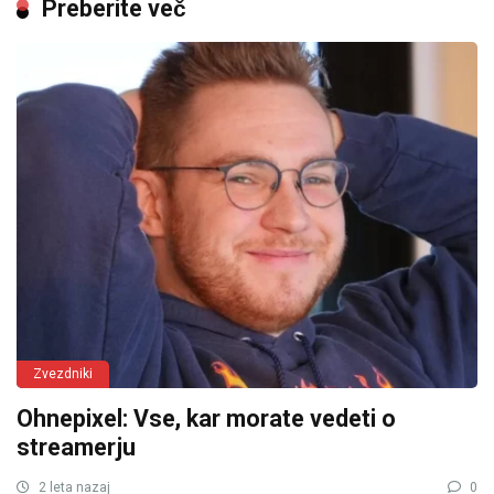
Preberite več
Zvezdniki
Ohnepixel: Vse, kar morate vedeti o
streamerju
2 leta nazaj
0