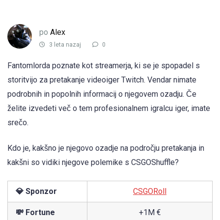
po
Alex
3 leta nazaj
0
Fantomlorda poznate kot streamerja, ki se je spopadel s
storitvijo za pretakanje videoiger Twitch. Vendar nimate
podrobnih in popolnih informacij o njegovem ozadju. Če
želite izvedeti več o tem profesionalnem igralcu iger, imate
srečo.
Kdo je, kakšno je njegovo ozadje na področju pretakanja in
kakšni so vidiki njegove polemike s CSGOShuffle?
💎 Sponzor
CSGORoll
💸 Fortune
+1M €