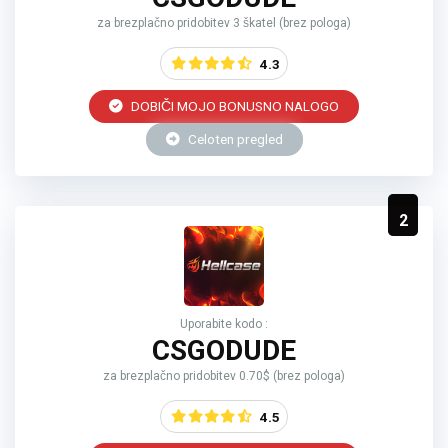
za brezplačno pridobitev 3 škatel (brez pologa)
4.3
DOBIČI MOJO BONUSNO NALOGO
Celoten pregled
2
Uporabite kodo :
CSGODUDE
za brezplačno pridobitev 0.70$ (brez pologa)
4.5