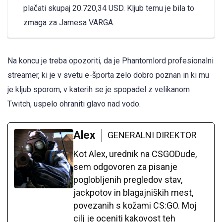
plačati skupaj 20.720,34 USD. Kljub temu je bila to
zmaga za Jamesa VARGA.
Na koncu je treba opozoriti, da je Phantomlord profesionalni
streamer, ki je v svetu e-športa zelo dobro poznan in ki mu
je kljub sporom, v katerih se je spopadel z velikanom
Twitch, uspelo ohraniti glavo nad vodo.
Alex
GENERALNI DIREKTOR
Kot Alex, urednik na CSGODude,
sem odgovoren za pisanje
poglobljenih pregledov stav,
jackpotov in blagajniških mest,
povezanih s kožami CS:GO. Moj
cilj je oceniti kakovost teh