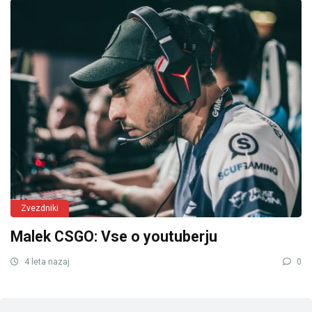
Zvezdniki
Malek CSGO: Vse o youtuberju
4 leta nazaj
0