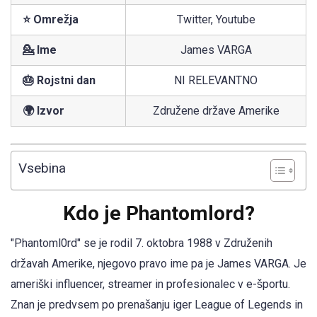
⭐ Omrežja
Twitter, Youtube
💁 Ime
James VARGA
🎂 Rojstni dan
NI RELEVANTNO
🌍 Izvor
Združene države Amerike
Vsebina
Kdo je Phantomlord?
"Phantoml0rd" se je rodil 7. oktobra 1988 v Združenih
državah Amerike, njegovo pravo ime pa je James VARGA. Je
ameriški influencer, streamer in profesionalec v e-športu.
Znan je predvsem po prenašanju iger League of Legends in