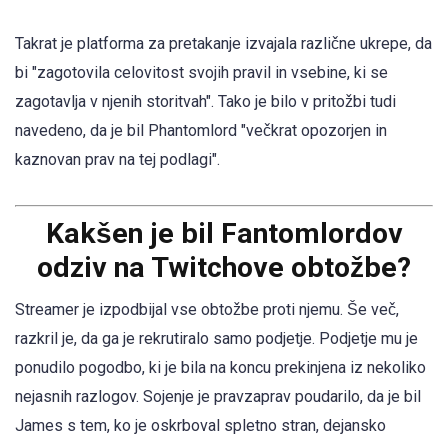
Takrat je platforma za pretakanje izvajala različne ukrepe, da
bi "zagotovila celovitost svojih pravil in vsebine, ki se
zagotavlja v njenih storitvah". Tako je bilo v pritožbi tudi
navedeno, da je bil Phantomlord "večkrat opozorjen in
kaznovan prav na tej podlagi".
Kakšen je bil Fantomlordov
odziv na Twitchove obtožbe?
Streamer je izpodbijal vse obtožbe proti njemu. Še več,
razkril je, da ga je rekrutiralo samo podjetje. Podjetje mu je
ponudilo pogodbo, ki je bila na koncu prekinjena iz nekoliko
nejasnih razlogov. Sojenje je pravzaprav poudarilo, da je bil
James s tem, ko je oskrboval spletno stran, dejansko