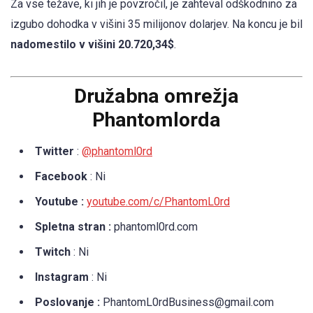
Za vse težave, ki jih je povzročil, je zahteval odškodnino za
izgubo dohodka v višini 35 milijonov dolarjev. Na koncu je bil
nadomestilo v višini 20.720,34$
.
Družabna omrežja
Phantomlorda
Twitter
:
@phantoml0rd
Facebook
: Ni
Youtube :
youtube.com/c/PhantomL0rd
Spletna stran :
phantoml0rd.com
Twitch
: Ni
Instagram
: Ni
Poslovanje :
PhantomL0rdBusiness@gmail.com