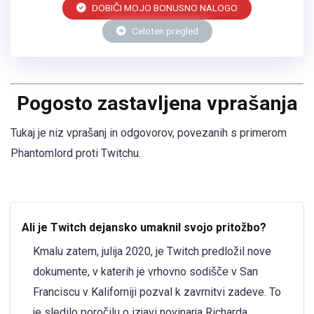
DOBIČI MOJO BONUSNO NALOGO
Celoten pregled
Pogosto zastavljena vprašanja
Tukaj je niz vprašanj in odgovorov, povezanih s primerom
Phantomlord proti Twitchu.
Ali je Twitch dejansko umaknil svojo pritožbo?
Kmalu zatem, julija 2020, je Twitch predložil nove
dokumente, v katerih je vrhovno sodišče v San
Franciscu v Kaliforniji pozval k zavrnitvi zadeve. To
je sledilo poročilu o izjavi novinarja Richarda