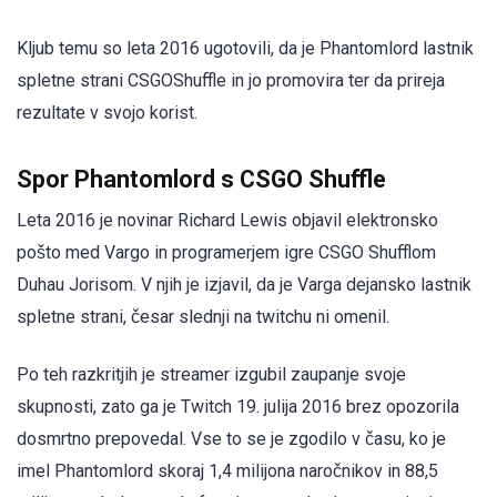
Kljub temu so leta 2016 ugotovili, da je Phantomlord lastnik
spletne strani CSGOShuffle in jo promovira ter da prireja
rezultate v svojo korist.
Spor Phantomlord s CSGO Shuffle
Leta 2016 je novinar Richard Lewis objavil elektronsko
pošto med Vargo in programerjem igre CSGO Shufflom
Duhau Jorisom. V njih je izjavil, da je Varga dejansko lastnik
spletne strani, česar slednji na twitchu ni omenil.
Po teh razkritjih je streamer izgubil zaupanje svoje
skupnosti, zato ga je Twitch 19. julija 2016 brez opozorila
dosmrtno prepovedal. Vse to se je zgodilo v času, ko je
imel Phantomlord skoraj 1,4 milijona naročnikov in 88,5