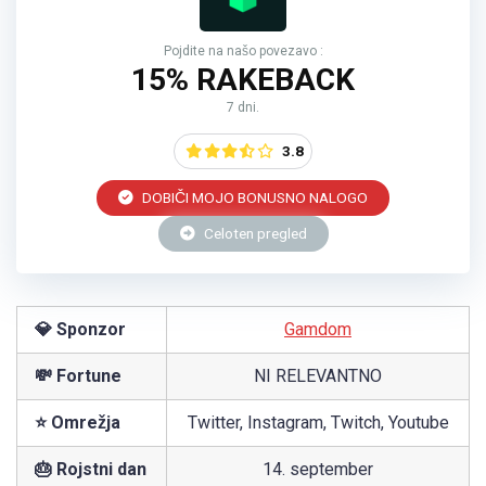
Pojdite na našo povezavo :
15% RAKEBACK
7 dni.
3.8
DOBIČI MOJO BONUSNO NALOGO
Celoten pregled
💎 Sponzor
Gamdom
💸 Fortune
NI RELEVANTNO
⭐ Omrežja
Twitter, Instagram, Twitch, Youtube
🎂 Rojstni dan
14. september