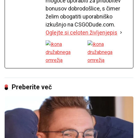
mogoče uporabiti za pridobitev
bonusov dobrodošlice, s čimer
želim obogatiti uporabniško
izkušnjo na CSGODude.com.
Oglejte si celoten življenjepis
Preberite več