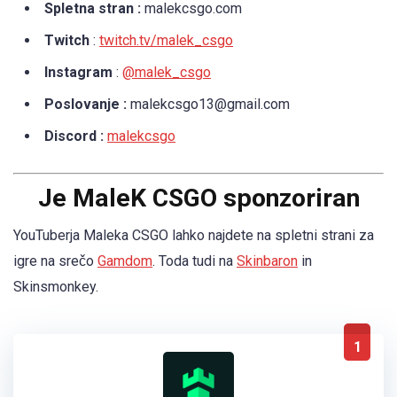
Spletna stran :
malekcsgo.com
Twitch
:
twitch.tv/malek_csgo
Instagram
:
@malek_csgo
Poslovanje :
malekcsgo13@gmail.com
Discord :
malekcsgo
Je MaleK CSGO sponzoriran
YouTuberja Maleka CSGO lahko najdete na spletni strani za
igre na srečo
Gamdom
. Toda tudi na
Skinbaron
in
Skinsmonkey.
1