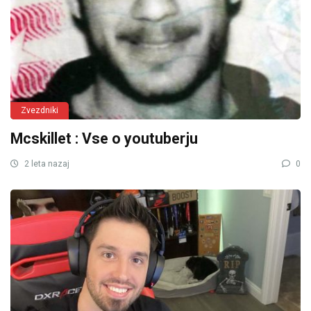
Zvezdniki
Mcskillet : Vse o youtuberju
2 leta nazaj
0