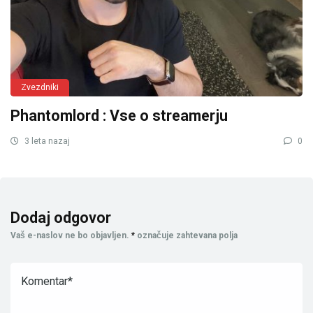
Zvezdniki
Phantomlord : Vse o streamerju
3 leta nazaj
0
Dodaj odgovor
Vaš e-naslov ne bo objavljen.
*
označuje zahtevana polja