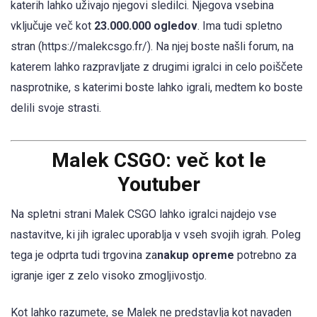
katerih lahko uživajo njegovi sledilci. Njegova vsebina
vključuje več kot
23.000.000 ogledov
. Ima tudi spletno
stran (https://malekcsgo.fr/). Na njej boste našli forum, na
katerem lahko razpravljate z drugimi igralci in celo poiščete
nasprotnike, s katerimi boste lahko igrali, medtem ko boste
delili svoje strasti.
Malek CSGO: več kot le
Youtuber
Na spletni strani Malek CSGO lahko igralci najdejo vse
nastavitve, ki jih igralec uporablja v vseh svojih igrah. Poleg
tega je odprta tudi trgovina za
nakup opreme
potrebno za
igranje iger z zelo visoko zmogljivostjo.
Kot lahko razumete, se Malek ne predstavlja kot navaden