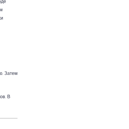
оде
ом
ки
ю. Затем
ов. В