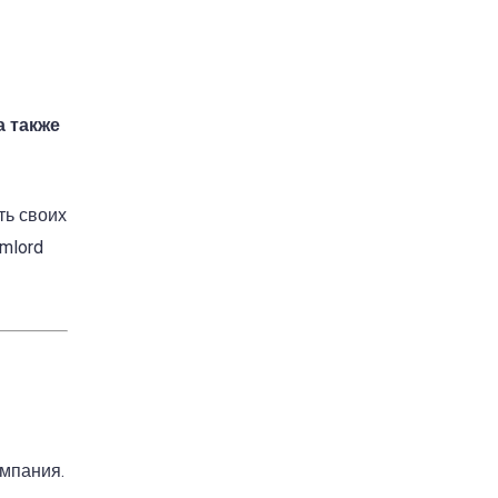
а также
ть своих
omlord
омпания.