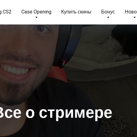
g CS2
Case Opening
Купить скины
Бонус
Ново
 Все о стримере