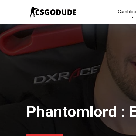
Gamblin
Phantomlord :