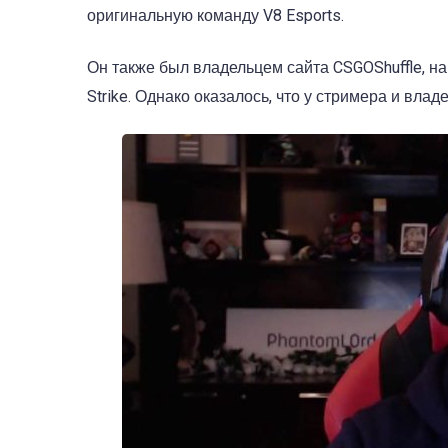
оригинальную команду V8 Esports.
Он также был владельцем сайта CSGOShuffle, на
Strike. Однако оказалось, что у стримера и вла