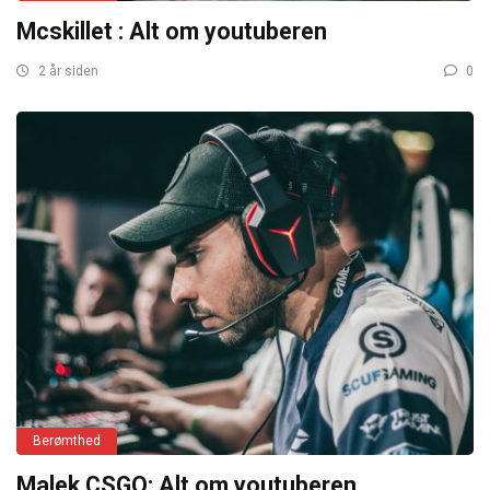
Mcskillet : Alt om youtuberen
2 år siden
0
Berømthed
Malek CSGO: Alt om youtuberen