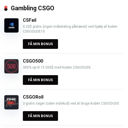
Gambling CSGO
CSFail
0.20$ gratis (ingen indbetaling påkrævet) ved hjælp af koden
CSGODUDE10
FÅ MIN BONUS
CSGO500
300% op til 15 000$ med koden CSGODUDE
FÅ MIN BONUS
CSGORoll
3 gratis sager (uden indskud) ved at bruge koden CSGODUDE
FÅ MIN BONUS