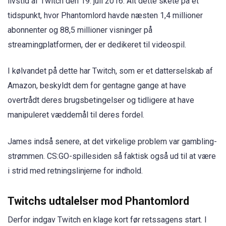
livstid af Twitch den 19. juli 2016. Alt dette skete på et
tidspunkt, hvor Phantomlord havde næsten 1,4 millioner
abonnenter og 88,5 millioner visninger på
streamingplatformen, der er dedikeret til videospil.
I kølvandet på dette har Twitch, som er et datterselskab af
Amazon, beskyldt dem for gentagne gange at have
overtrådt deres brugsbetingelser og tidligere at have
manipuleret væddemål til deres fordel.
James indså senere, at det virkelige problem var gambling-
strømmen. CS:GO-spillesiden så faktisk også ud til at være
i strid med retningslinjerne for indhold.
Twitchs udtalelser mod Phantomlord
Derfor indgav Twitch en klage kort før retssagens start. I