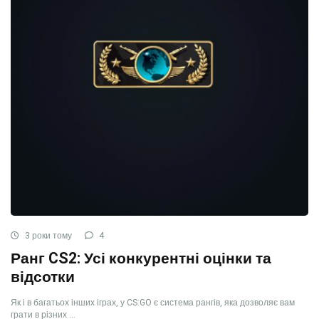
3 роки тому
4
Ранг CS2: Усі конкурентні оцінки та
відсотки
Як і в багатьох інших іграх, у CS:GO є система рангів, яка дозволяє вам
грати в різних ...