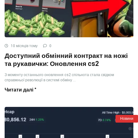
10 місяців тому
0
Доступний обмінний контракт на ножі
та рукавички: Оновлення cs2
З моменту останнього оновлення cs2 спільнота стала свідком
справжньої революції в системі обміну ...
Читати далі "
Новини