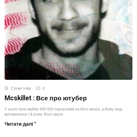
2 роки тому
0
Mcskillet : Все про ютубер
У нього було майже 900 000 підписників на його каналі, а йому ледь
виповнилося 18 років. Його звали ...
Читати далі "