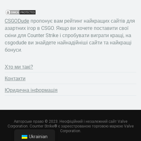
CSGODude
пропонує вам рейтинг найкращих сайтів для
азартних ігор в CSGO. Якщо ви хочете поставити свої
скіни для Counter Strike і спробувати виграти кращі, на
csgodude ви знайдете найнадійніші сайти та найкращі
бонуси.
Хто ми такі?
Контакти
Юридична інформація
Авторське право © 2023. Неофіційний і незалежний сайт Valve
Corporation. Counter Strike® є зареєстрованою торговою маркою Valve
Corporation.
Ukrainian