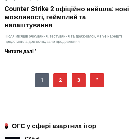
Counter Strike 2 офіційно вийшла: нові
можливості, геймплей та
налаштування
Після місяців очікування, тестування та дражнилок, Valve нарешті
представила довгоочікуване продовження ...
Читати далі "
1
2
3
"
ОГС у сфері азартних ігор
CSFail