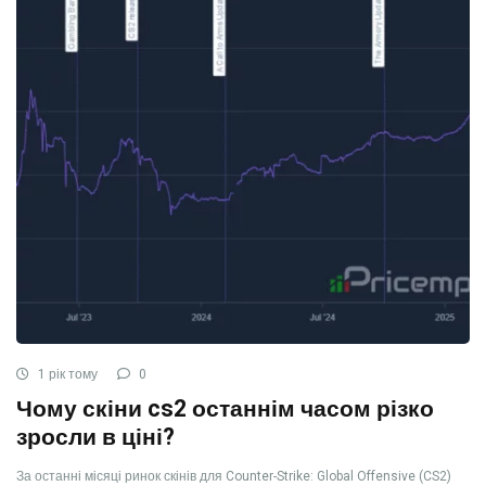
1 рік тому
0
Чому скіни cs2 останнім часом різко
зросли в ціні?
За останні місяці ринок скінів для Counter-Strike: Global Offensive (CS2)