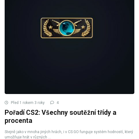
Před 1 rokem 3 roky
4
Pořadí CS2: Všechny soutěžní třídy a
procenta
Stejně jako v mnoha jiných hrách, i v CS:GO funguje systém hodností, který
umožňuje hrát v různých ...