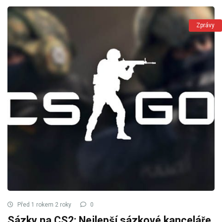
Zprávy
Před 1 rokem 2 roky
0
Sázky na CS2: Nejlepší sázkové kanceláře