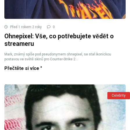
Před 1 rokem 2 roky
0
Ohnepixel: Vše, co potřebujete vědět o
streameru
Mark, známý spíše pod pseudonymem ohnepixel, se stal ikonickou
postavou ve světě skinů pro Counter-Strike 2...
Přečtěte si více "
Celebrity