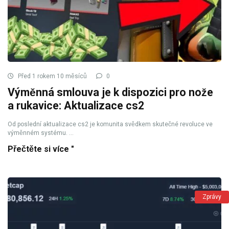
Před 1 rokem 10 měsíců
0
Výměnná smlouva je k dispozici pro nože
a rukavice: Aktualizace cs2
Od poslední aktualizace cs2 je komunita svědkem skutečné revoluce ve
výměnném systému. ...
Přečtěte si více "
Zprávy