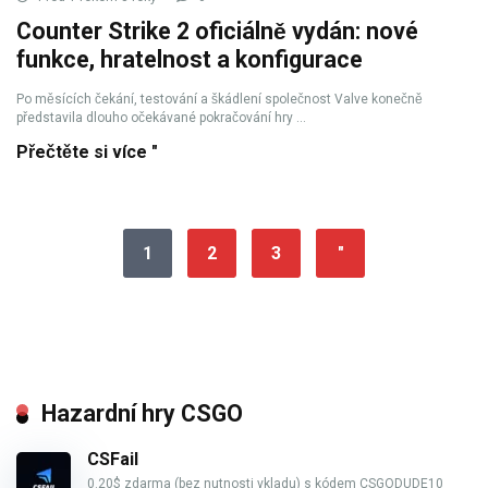
Counter Strike 2 oficiálně vydán: nové
funkce, hratelnost a konfigurace
Po měsících čekání, testování a škádlení společnost Valve konečně
představila dlouho očekávané pokračování hry ...
Přečtěte si více "
1
2
3
"
Hazardní hry CSGO
CSFail
0.20$ zdarma (bez nutnosti vkladu) s kódem CSGODUDE10