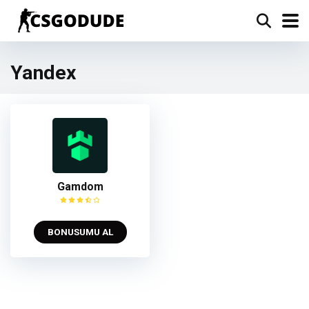
Yandex
Gamdom
BONUSUMU AL