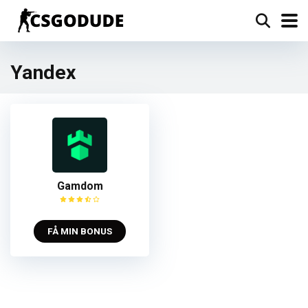
Yandex
Gamdom
FÅ MIN BONUS