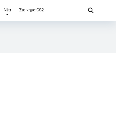
Νέα
Στοίχημα CS2