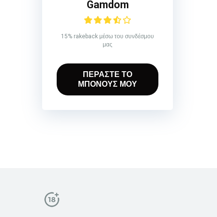
Gamdom
15% rakeback μέσω του συνδέσμου
μας
ΠΕΡΑΣΤΕ ΤΟ
ΜΠΟΝΟΥΣ ΜΟΥ