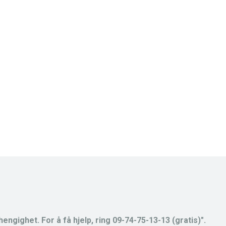
hengighet. For å få hjelp, ring 09-74-75-13-13 (gratis)".