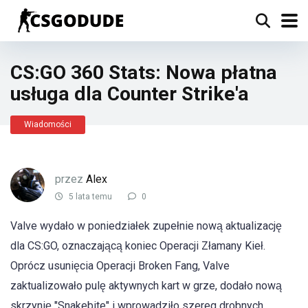
CS:GO 360 Stats: Nowa płatna
usługa dla Counter Strike'a
Wiadomości
przez
Alex
5 lata temu
0
Valve wydało w poniedziałek zupełnie nową aktualizację
dla CS:GO, oznaczającą koniec Operacji Złamany Kieł.
Oprócz usunięcia Operacji Broken Fang, Valve
zaktualizowało pulę aktywnych kart w grze, dodało nową
skrzynię "Snakebite" i wprowadziło szereg drobnych