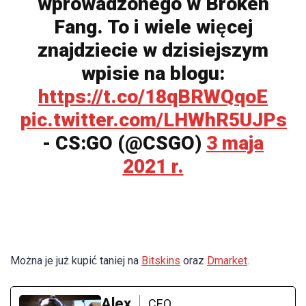
wprowadzonego w Broken
Fang. To i wiele więcej
znajdziecie w dzisiejszym
wpisie na blogu:
https://t.co/18qBRWQqoE
pic.twitter.com/LHWhR5UJPs
- CS:GO (@CSGO)
3 maja
2021 r.
Można je już kupić taniej na
Bitskins
oraz
Dmarket
.
Alex
CEO