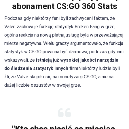
abonament CS:GO 360 Stats
Podczas gdy niektórzy fani byli zachwyceni faktem, że
Valve zachowuje funkcję statystyk Broken Fang w grze,
ogólna reakcja na nową płatną usługę była w przeważającej
mierze negatywna. Wielu graczy argumentowało, że funkcja
statystyk w CS:GO powinna być darmowa, podczas gdy inni
wskazywali, że
istnieją już wysokiej jakości narzędzia
do śledzenia statystyk innych firm
Niektórzy ludzie byli
źli, że Valve skupiło się na monetyzacji CS:GO, a nie na
dużej liczbie oszustów w swojej grze.
"Kto chce płacić co miesiąc,