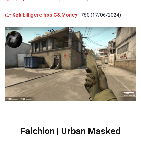
👉 Køb billigere hos CS.Money
: 76€ (17/06/2024)
Falchion | Urban Masked