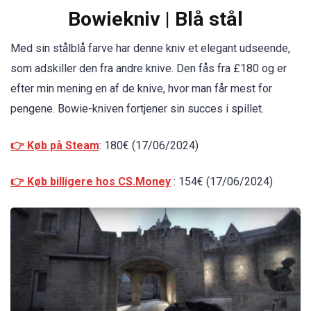
Bowiekniv | Blå stål
Med sin stålblå farve har denne kniv et elegant udseende,
som adskiller den fra andre knive. Den fås fra £180 og er
efter min mening en af de knive, hvor man får mest for
pengene. Bowie-kniven fortjener sin succes i spillet.
👉 Køb på Steam
: 180€ (17/06/2024)
👉 Køb billigere hos CS.Money
: 154€ (17/06/2024)