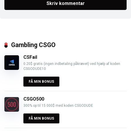
Gambling CSGO
CSFail
0.20$ gratis (ingen indbetaling påkrævet) ved hjælp af koden
CSGODUDE10
FÅ MIN BONUS
CSGO500
300% op til 15 000$ med koden CSGODUDE
FÅ MIN BONUS