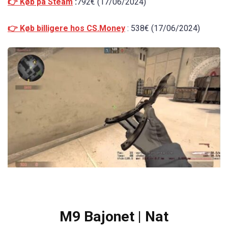
👉 Køb på Steam
:
792€ (17/06/2024)
👉 Køb billigere hos CS.Money
: 538€ (17/06/2024)
M9 Bajonet | Nat