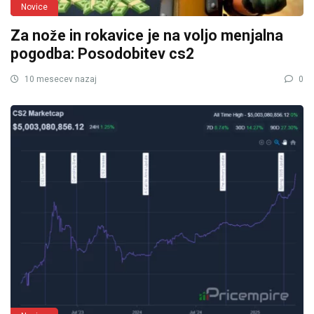
Novice
Za nože in rokavice je na voljo menjalna
pogodba: Posodobitev cs2
10 mesecev nazaj
0