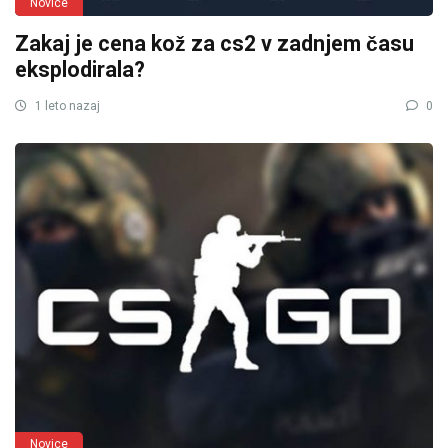
Novice
Zakaj je cena kož za cs2 v zadnjem času
eksplodirala?
1 leto nazaj
0
Novice