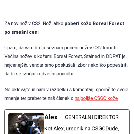
Za nov nož v CS2: Nož lahko
poberi kožo Boreal Forest
po smešni ceni
.
Upam, da vam bo ta seznam poceni nožev CS2 koristil.
Večina nožev s kožami Boreal Forest, Stained in DDPAT je
najcenejših, vendar smo poskušali izbor nekoliko popestriti,
da bi se izognili odvečni ponudbi.
Ne oklevajte in nam v razdelku s komentarji sporočite svoje
mnenje ter preberite naš članek o
najboljše CSGO kože
.
Alex
GENERALNI DIREKTOR
Kot Alex, urednik na CSGODude,