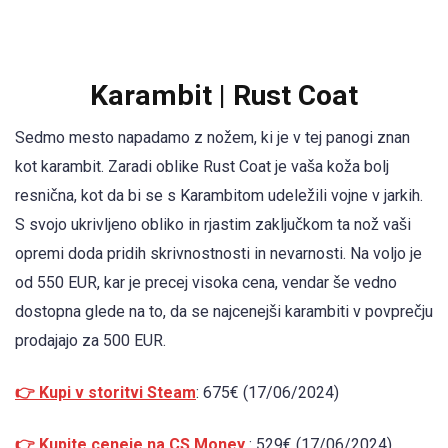
Karambit | Rust Coat
Sedmo mesto napadamo z nožem, ki je v tej panogi znan
kot karambit. Zaradi oblike Rust Coat je vaša koža bolj
resnična, kot da bi se s Karambitom udeležili vojne v jarkih.
S svojo ukrivljeno obliko in rjastim zaključkom ta nož vaši
opremi doda pridih skrivnostnosti in nevarnosti. Na voljo je
od 550 EUR, kar je precej visoka cena, vendar še vedno
dostopna glede na to, da se najcenejši karambiti v povprečju
prodajajo za 500 EUR.
👉 Kupi v storitvi Steam
: 675€ (17/06/2024)
👉 Kupite ceneje na CS.Money
: 529€ (17/06/2024)