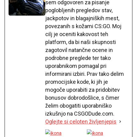
sem odgovoren za pisanje
poglobljenih pregledov stav,
jackpotov in blagajniških mest,
povezanih s kožami CS:GO. Moj
cilj je oceniti kakovost teh
platform, da bi naši skupnosti
zagotovil natančne ocene in
podrobne preglede ter tako
uporabnikom pomagal pri
informirani izbiri. Prav tako delim
promocijske kode, ki jih je
mogoče uporabiti za pridobitev
bonusov dobrodošlice, s čimer
želim obogatiti uporabniško
izkušnjo na CSGODude.com.
Oglejte si celoten življenjepis