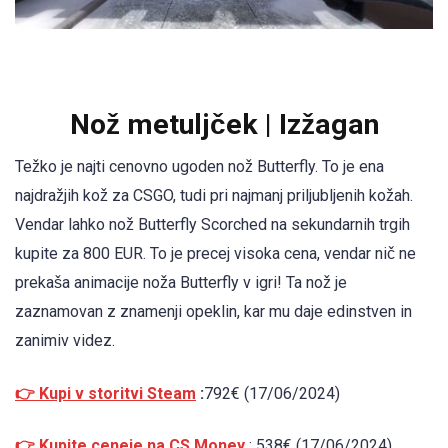
Nož metuljček | Izžagan
Težko je najti cenovno ugoden nož Butterfly. To je ena
najdražjih kož za CSGO, tudi pri najmanj priljubljenih kožah.
Vendar lahko nož Butterfly Scorched na sekundarnih trgih
kupite za 800 EUR. To je precej visoka cena, vendar nič ne
prekaša animacije noža Butterfly v igri! Ta nož je
zaznamovan z znamenji opeklin, kar mu daje edinstven in
zanimiv videz.
👉 Kupi v storitvi Steam
:
792€ (17/06/2024)
👉 Kupite ceneje na CS.Money
: 538€ (17/06/2024)