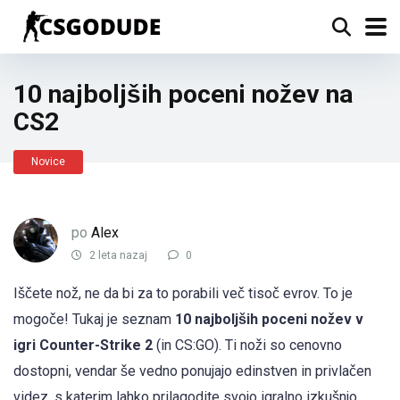
10 najboljših poceni nožev na
CS2
Novice
po
Alex
2 leta nazaj
0
Iščete nož, ne da bi za to porabili več tisoč evrov. To je
mogoče! Tukaj je seznam
10 najboljših poceni nožev v
igri Counter-Strike 2
(in CS:GO). Ti noži so cenovno
dostopni, vendar še vedno ponujajo edinstven in privlačen
videz, s katerim lahko prilagodite svojo igralno izkušnjo.