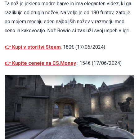
Ta nož je jekleno modre barve in ima eleganten videz, ki ga
razlikuje od drugih nožev. Na voljo je od 180 funtov, zato je
po mojem mnenju eden najboljših nožev v razmerju med
ceno in kakovostjo. Nož Bowie si zasluži svoj uspeh v igri.
👉 Kupi v storitvi Steam
: 180€ (17/06/2024)
👉 Kupite ceneje na CS.Money
: 154€ (17/06/2024)