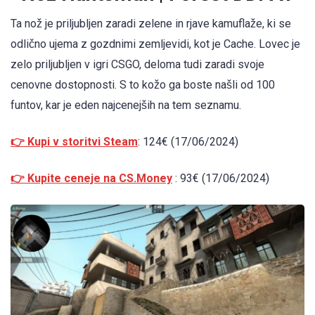
Ta nož je priljubljen zaradi zelene in rjave kamuflaže, ki se
odlično ujema z gozdnimi zemljevidi, kot je Cache. Lovec je
zelo priljubljen v igri CSGO, deloma tudi zaradi svoje
cenovne dostopnosti. S to kožo ga boste našli od 100
funtov, kar je eden najcenejših na tem seznamu.
👉 Kupi v storitvi Steam
: 124€ (17/06/2024)
👉 Kupite ceneje na CS.Money
: 93€ (17/06/2024)