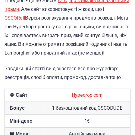
Гіпедроп - це не зовсім
ОГС, що займаються азартними
іграми
. Але сайт використовує ті ж коди, що і
CSGORoll
Версія розпакування предметів розкоші. Мета
гри Hypedrop проста: у вас є різні ящики, ви відкриваєте
їх і сподіваєтесь виграти приз, який коштує більше, ніж
ящик. Ви можете отримати розкішний годинник і навіть
Lamborghini або приватний літак (не менше)!
Завдяки цій статті ви дізнаєтеся все про Hypedrop:
реєстрація, спосіб оплати, промокод, доставка тощо.
💎 Сайт
Hypedrop.com
Бонус
1 безкоштовний код CSGODUDE
Міні-депо
1€
📙 Мова
Англійська мова