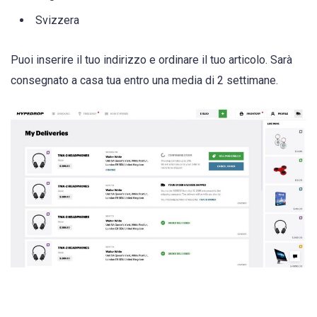
Svizzera
Puoi inserire il tuo indirizzo e ordinare il tuo articolo. Sarà
consegnato a casa tua entro una media di 2 settimane.