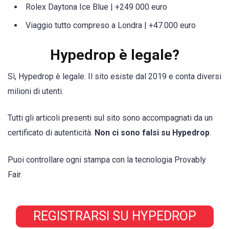
Rolex Daytona Ice Blue | +249 000 euro
Viaggio tutto compreso a Londra | +47.000 euro
Hypedrop è legale?
Sì, Hypedrop è legale. Il sito esiste dal 2019 e conta diversi
milioni di utenti.
Tutti gli articoli presenti sul sito sono accompagnati da un
certificato di autenticità.
Non ci sono falsi su Hypedrop
.
Puoi controllare ogni stampa con la tecnologia Provably
Fair.
REGISTRARSI SU HYPEDROP