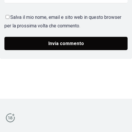
Salva il mio nome, email e sito web in questo browser
per la prossima volta che commento.