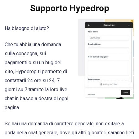
Supporto Hypedrop
Ha bisogno di aiuto?
Che tu abbia una domanda
sulla consegna, sui
pagamenti o su un bug del
sito, Hypedrop ti permette di
contattarli 24 ore su 24, 7
giorni su 7 tramite la loro live
chat in basso a destra di ogni
pagina.
Se hai una domanda di carattere generale, non esitare a
porla nella chat generale, dove gli altri giocatori saranno lieti