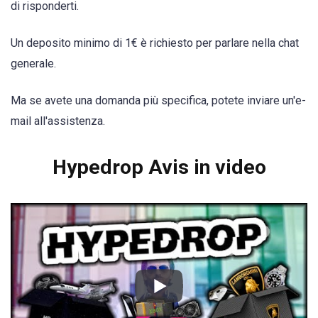
di risponderti.
Un deposito minimo di 1€ è richiesto per parlare nella chat
generale.
Ma se avete una domanda più specifica, potete inviare un'e-
mail all'assistenza.
Hypedrop Avis in video