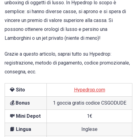
unboxing di oggetti di lusso. In Hypedrop lo scopo è
semplice: si hanno diverse casse, si aprono e si spera di
vincere un premio di valore superiore alla cassa. Si
possono ottenere orologi di lusso e persino una
Lamborghini o un jet privato (niente di meno)!
Grazie a questo articolo, saprai tutto su Hypedrop:
registrazione, metodo di pagamento, codice promozionale,
consegna, ecc.
💎 Sito
Hypedrop.com
💰 Bonus
1 goccia gratis codice CSGODUDE
💸 Mini Depot
1€
📙 Lingua
Inglese