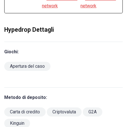
Hypedrop Dettagli
Giochi:
Apertura del caso
Metodo di deposito:
Carta di credito
Criptovaluta
G2A
Kinguin