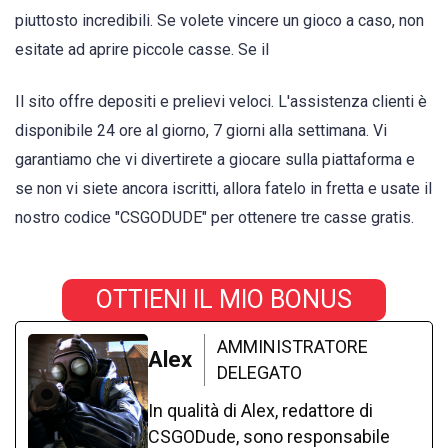
piuttosto incredibili. Se volete vincere un gioco a caso, non
esitate ad aprire piccole casse. Se il
Il sito offre depositi e prelievi veloci. L'assistenza clienti è
disponibile 24 ore al giorno, 7 giorni alla settimana. Vi
garantiamo che vi divertirete a giocare sulla piattaforma e
se non vi siete ancora iscritti, allora fatelo in fretta e usate il
nostro codice "CSGODUDE" per ottenere tre casse gratis.
OTTIENI IL MIO BONUS
AMMINISTRATORE
Alex
DELEGATO
In qualità di Alex, redattore di
CSGODude, sono responsabile