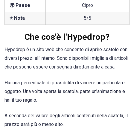
🌍 Paese
Cipro
⭐ Nota
5/5
Che cos'è l'Hypedrop?
Hypedrop è un sito web che consente di aprire scatole con
diversi prezzi all'interno. Sono disponibili migliaia di articoli
che possono essere consegnati direttamente a casa.
Hai una percentuale di possibilità di vincere un particolare
oggetto. Una volta aperta la scatola, parte un'animazione e
hai il tuo regalo.
A seconda del valore degli articoli contenuti nella scatola, il
prezzo sarà più o meno alto.