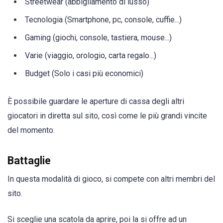
Streetwear (abbigliamento di lusso)
Tecnologia (Smartphone, pc, console, cuffie...)
Gaming (giochi, console, tastiera, mouse...)
Varie (viaggio, orologio, carta regalo...)
Budget (Solo i casi più economici)
È possibile guardare le aperture di cassa degli altri
giocatori in diretta sul sito, così come le più grandi vincite
del momento.
Battaglie
In questa modalità di gioco, si compete con altri membri del
sito.
Si sceglie una scatola da aprire, poi la si offre ad un