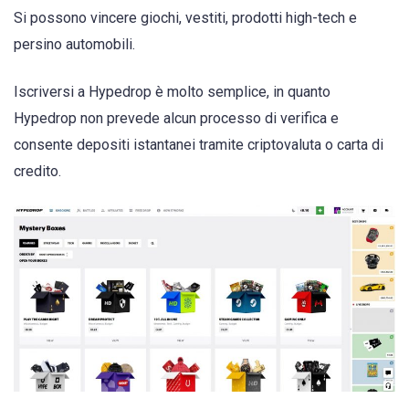
Si possono vincere giochi, vestiti, prodotti high-tech e
persino automobili.
Iscriversi a Hypedrop è molto semplice, in quanto
Hypedrop non prevede alcun processo di verifica e
consente depositi istantanei tramite criptovaluta o carta di
credito.