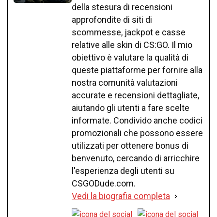
della stesura di recensioni
approfondite di siti di
scommesse, jackpot e casse
relative alle skin di CS:GO. Il mio
obiettivo è valutare la qualità di
queste piattaforme per fornire alla
nostra comunità valutazioni
accurate e recensioni dettagliate,
aiutando gli utenti a fare scelte
informate. Condivido anche codici
promozionali che possono essere
utilizzati per ottenere bonus di
benvenuto, cercando di arricchire
l'esperienza degli utenti su
CSGODude.com.
Vedi la biografia completa