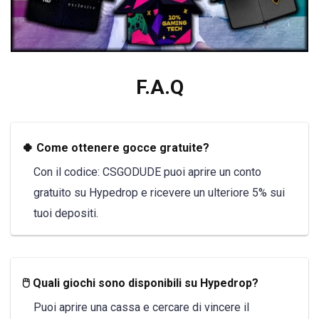
F.A.Q
🍀 Come ottenere gocce gratuite?
Con il codice: CSGODUDE puoi aprire un conto
gratuito su Hypedrop e ricevere un ulteriore 5% sui
tuoi depositi.
🖱️ Quali giochi sono disponibili su Hypedrop?
Puoi aprire una cassa e cercare di vincere il