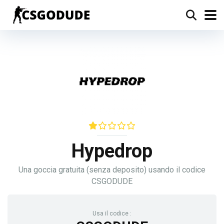
Hypedrop
Una goccia gratuita (senza deposito) usando il codice
CSGODUDE
Usa il codice :